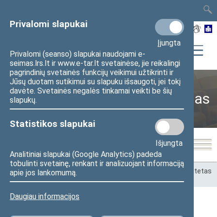
TAIS
TAR
LT
I
EN
Privalomi slapukai
Įjungta
Privalomi (seanso) slapukai naudojami e-
seimas.lrs.lt ir www.e-tar.lt svetainėse, jie reikalingi
pagrindinių svetainės funkcijų veikimui užtikrinti ir
Jūsų duotam sutikimui su slapuku išsaugoti, jei tokį
davėte. Svetainės negalės tinkamai veikti be šių
Teisės ir teisėtvarkos komitetas
slapukų.
Statistikos slapukai
Išjungta
Analitiniai slapukai (Google Analytics) padeda
tobulinti svetainę, renkant ir analizuojant informaciją
Pradžia
>
Komitetai ir komisijos
>
Teisės ir teisėtvarkos komitetas
apie jos lankomumą.
>
Naujienos
Daugiau informacijos
Naujienos