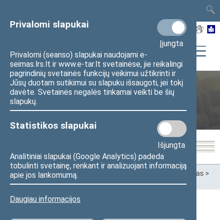
TAIS
TAR
LT
I
EN
Privalomi slapukai
Įjungta
Privalomi (seanso) slapukai naudojami e-
seimas.lrs.lt ir www.e-tar.lt svetainėse, jie reikalingi
pagrindinių svetainės funkcijų veikimui užtikrinti ir
Jūsų duotam sutikimui su slapuku išsaugoti, jei tokį
davėte. Svetainės negalės tinkamai veikti be šių
Biudžeto ir finansų komitetas
slapukų.
Statistikos slapukai
Išjungta
Analitiniai slapukai (Google Analytics) padeda
tobulinti svetainę, renkant ir analizuojant informaciją
Pradžia
>
Komitetai ir komisijos
>
Biudžeto ir finansų komitetas
>
apie jos lankomumą.
Darbotvarkės
Daugiau informacijos
Darbotvarkės