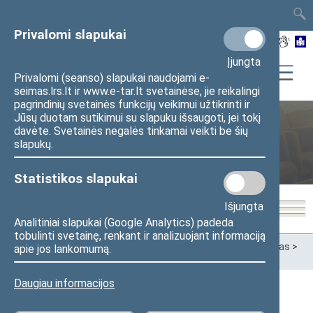
TAIS
TAR
LT
I
EN
Privalomi slapukai
Įjungta
Privalomi (seanso) slapukai naudojami e-
seimas.lrs.lt ir www.e-tar.lt svetainėse, jie reikalingi
pagrindinių svetainės funkcijų veikimui užtikrinti ir
Jūsų duotam sutikimui su slapuku išsaugoti, jei tokį
davėte. Svetainės negalės tinkamai veikti be šių
Biudžeto ir finansų komitetas
slapukų.
Statistikos slapukai
Išjungta
Analitiniai slapukai (Google Analytics) padeda
tobulinti svetainę, renkant ir analizuojant informaciją
Pradžia
>
Komitetai ir komisijos
>
Biudžeto ir finansų komitetas
>
apie jos lankomumą.
Darbotvarkės
Daugiau informacijos
Darbotvarkės