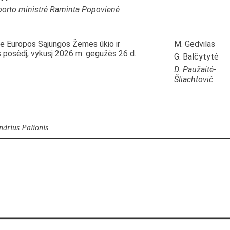
sporto ministrė Raminta Popovienė
ie Europos Sąjungos Žemės ūkio ir
M. Gedvilas
s posėdį, vykusį 2026 m. gegužės 26 d.
G. Balčytytė
D. Paužaitė-
Šliachtovič
ndrius Palionis