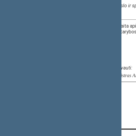
Švietimo, mokslo ir 
9.
2026-06-03
Ministro ataskaita ap
žuvininkystės tarybo
16.10–16.20
(
uždaras
)
I r. 218 k.
​PK.
Kviečiami dalyvauti:
Žemės ūkio ministras A
Naujausi pakeitimai - 2026-08-05 15:42