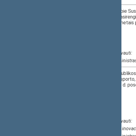
5.
2026-06-03
Informacijos apie Sus
prioritetus ir pasire
15.30–15.40
Tarybai 2027 metais 
I r. 218 k.
​PK.
Kviečiami dalyvauti:
Susisiekimo ministra
6.
2026-06-03
Lietuvos Respublikos 
Sąjungos Transporto,
15.40–15.50
m. birželio 8–9 d. pos
I r. 218 k.
(
uždaras
)
​PK*10
Kviečiami dalyvauti:
Ekonomikos ir inovac