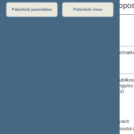
2026 m. birželio 3 d. Europo
Patvirtinti pasirinktus
Patvirtinti visus
Eil.
Data, laikas,
Nr.
vieta
1.
2026-06-03
Posėdžio darbotvarkė
15.00–15.00
I r. 218 k.
2.
2026-06-03
Lietuvos Respublikos 
Sąjungos Teisingumo i
15.00–15.10
posėdį (
uždaras
)
I r. 218 k.
​PK*13
Kviečiami dalyvauti:
Teisingumo ministrė