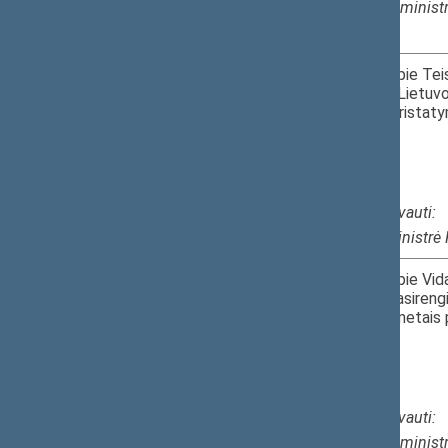
Vidaus reikalų minist
3.
2026-06-03
Informacijos apie Tei
ir pasirengimą Lietuv
15.10–15.20
2027 metais pristaty
I r. 218 k.
​PK.
Kviečiami dalyvauti:
Teisingumo ministrė
4.
2026-06-03
Informacijos apie Vida
prioritetus ir pasire
15.20–15.30
Tarybai 2027 metais 
I r. 218 k.
​PK.
Kviečiami dalyvauti:
Vidaus reikalų minist