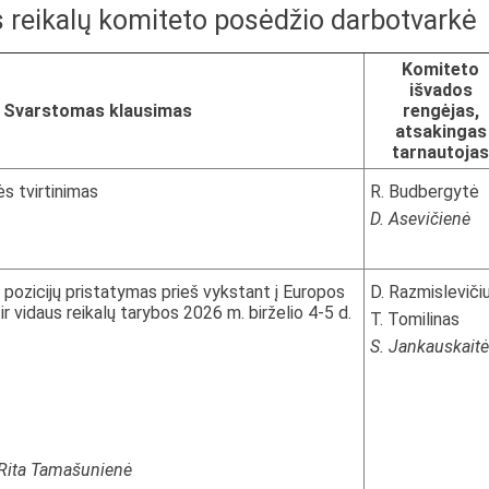
s reikalų komiteto posėdžio darbotvarkė
Komiteto
išvados
Svarstomas klausimas
rengėjas,
atsakingas
tarnautojas
s tvirtinimas
R. Budbergytė
D. Asevičienė
pozicijų pristatymas prieš vykstant į Europos
D. Razmisleviči
r vidaus reikalų tarybos 2026 m. birželio 4-5 d.
T. Tomilinas
S. Jankauskaitė
 Rita Tamašunienė