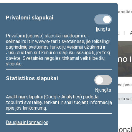
Numatomos transliac
Privalomi slapukai
Įjungta
Sudėtis
I
Veikla
I
Privalomi (seanso) slapukai naudojami e-
seimas.lrs.lt ir www.e-tar.lt svetainėse, jie reikalingi
pagrindinių svetainės funkcijų veikimui užtikrinti ir
Jūsų duotam sutikimui su slapuku išsaugoti, jei tokį
Nacionalinio saugumo i
davėte. Svetainės negalės tinkamai veikti be šių
slapukų.
Statistikos slapukai
Komiteto nariai
Posėdžiai
Laukiama pas
Išjungta
Analitiniai slapukai (Google Analytics) padeda
Pradžia
>
Komitetai ir komisijos
>
Nacionalinio s
tobulinti svetainę, renkant ir analizuojant informaciją
apie jos lankomumą.
Darbotvarkės
Daugiau informacijos
2025 m. sausio 8 d. Naciona