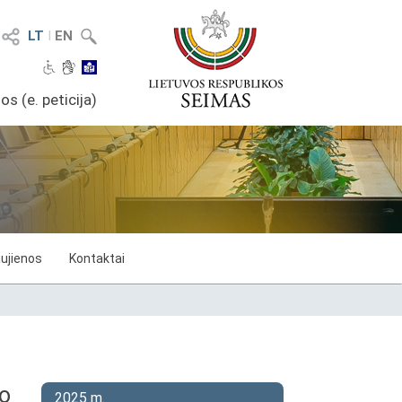
LT
I
EN
os (e. peticija)
ujienos
Kontaktai
ro
2025 m.