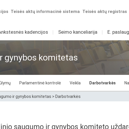
ijos
Teisės aktų informacinė sistema
Teisės aktų registras
Ankstesnės kadencijos
I
Seimo kanceliarija
I
E. paslaug
r gynybos komitetas
iūlymų
Parlamentinė kontrolė
Veikla
Darbotvarkės
Na
augumo ir gynybos komitetas
>
Darbotvarkės
linio saugumo ir gynybos komiteto užda