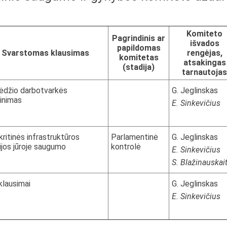
Komiteto
Pagrindinis ar
išvados
papildomas
Svarstomas klausimas
rengėjas,
komitetas
atsakingas
(stadija)
tarnautojas
ėdžio darbotvarkės
G. Jeglinskas
tinimas
E. Sinkevičius
kritinės infrastruktūros
Parlamentinė
G. Jeglinskas
ijos jūroje saugumo
kontrolė
E. Sinkevičius
S. Blažinauskai
 klausimai
G. Jeglinskas
E. Sinkevičius