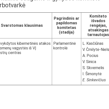
arbotvarkė
Komiteto
Pagrindinis ar
išvados
papildomas
Svarstomas klausimas
rengėjas,
komitetas
atsakingas
(stadija)
tarnautojas
įvykdytos kibernetinės atakos
Parlamentinė
L. Kasčiūnas
uomenų vagystės iš VĮ
kontrolė
V. Čmilytė-Niel
strų centras
A. Pocius
V. Sinica
S. Skvernelis
I. Šimonytė
E. Sinkevičius