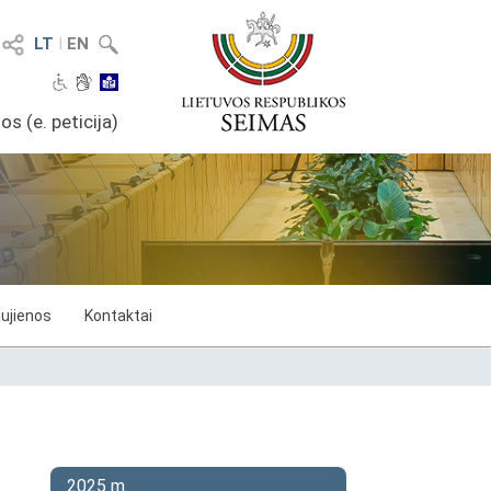
LT
I
EN
os (e. peticija)
ujienos
Kontaktai
2025 m.