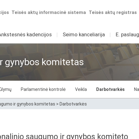
ijos
Teisės aktų informacinė sistema
Teisės aktų registras
Ankstesnės kadencijos
I
Seimo kanceliarija
I
E. paslaug
r gynybos komitetas
iūlymų
Parlamentinė kontrolė
Veikla
Darbotvarkės
Na
augumo ir gynybos komitetas
>
Darbotvarkės
onalinio saugumo ir gynybos komiteto