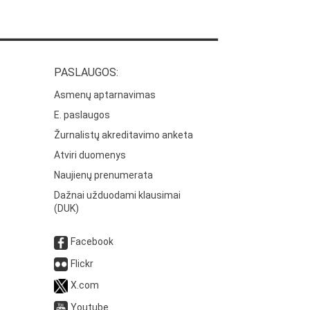
PASLAUGOS:
Asmenų aptarnavimas
E. paslaugos
Žurnalistų akreditavimo anketa
Atviri duomenys
Naujienų prenumerata
Dažnai užduodami klausimai
(DUK)
Facebook
Flickr
X.com
Youtube