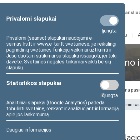
Numatomos transliac
Privalomi slapukai
Įjungta
Sudėtis
I
Veikla
I
Privalomi (seanso) slapukai naudojami e-
seimas.lrs.lt ir www.e-tar.lt svetainėse, jie reikalingi
pagrindinių svetainės funkcijų veikimui užtikrinti ir
Jūsų duotam sutikimui su slapuku išsaugoti, jei tokį
Nacionalinio saugumo i
davėte. Svetainės negalės tinkamai veikti be šių
slapukų.
Statistikos slapukai
Komiteto nariai
Posėdžiai
Laukiama pas
Išjungta
Analitiniai slapukai (Google Analytics) padeda
Pradžia
>
Komitetai ir komisijos
>
Nacionalinio s
tobulinti svetainę, renkant ir analizuojant informaciją
apie jos lankomumą.
Darbotvarkės
Daugiau informacijos
2026 m. gegužės 29 d. Naci