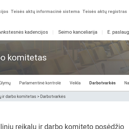
ijos
Teisės aktų informacinė sistema
Teisės aktų registras
Ankstesnės kadencijos
I
Seimo kanceliarija
I
E. paslaug
rbo komitetas
iūlymų
Parlamentinė kontrolė
Veikla
Darbotvarkės
Na
lų ir darbo komitetas
>
Darbotvarkės
inių reikalų ir darbo komiteto posėdžio