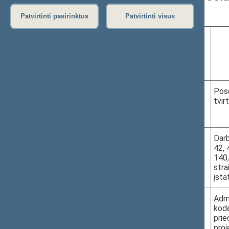
darbotvarkė
Patvirtinti pasirinktus
Patvirtinti visus
Eil.
Data, laikas,
Projekto Nr.
Nr.
vieta
1.
2026-05-13
Pos
tvir
10.00–10.00
III r. 613 k.
2.
2026-05-13
XVP-1309
Darb
42, 
10.00–10.20
140,
III r. 613 k.
stra
įsta
3.
XVP-1310
Admi
kode
prie
proj