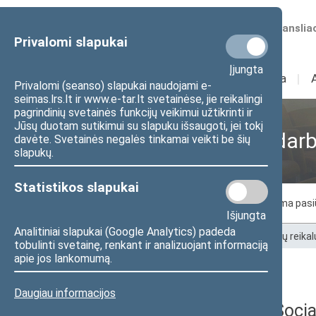
Numatomos transliac
Privalomi slapukai
Įjungta
Sudėtis
I
Veikla
I
Privalomi (seanso) slapukai naudojami e-
seimas.lrs.lt ir www.e-tar.lt svetainėse, jie reikalingi
pagrindinių svetainės funkcijų veikimui užtikrinti ir
Jūsų duotam sutikimui su slapuku išsaugoti, jei tokį
Socialinių reikalų ir da
davėte. Svetainės negalės tinkamai veikti be šių
slapukų.
Statistikos slapukai
Komiteto nariai
Posėdžiai
Laukiama pas
Išjungta
Analitiniai slapukai (Google Analytics) padeda
Pradžia
>
Komitetai ir komisijos
>
Socialinių reika
tobulinti svetainę, renkant ir analizuojant informaciją
apie jos lankomumą.
Darbotvarkės
Daugiau informacijos
2026 m. gegužės 13 d. Social