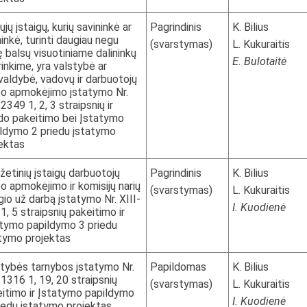
ųjų įstaigų, kurių savininkė ar
Pagrindinis
K. Bilius
ninkė, turinti daugiau negu
(svarstymas)
L. Kukuraitis
 balsų visuotiniame dalininkų
E. Bulotaitė
rinkime, yra valstybė ar
valdybė, vadovų ir darbuotojų
o apmokėjimo įstatymo Nr.
2349 1, 2, 3 straipsnių ir
do pakeitimo bei Įstatymo
ldymo 2 priedu įstatymo
ektas
žetinių įstaigų darbuotojų
Pagrindinis
K. Bilius
o apmokėjimo ir komisijų narių
(svarstymas)
L. Kukuraitis
gio už darbą įstatymo Nr. XIII-
I. Kuodienė
1, 5 straipsnių pakeitimo ir
tymo papildymo 3 priedu
tymo projektas
tybės tarnybos įstatymo Nr.
Papildomas
K. Bilius
-1316 1, 19, 20 straipsnių
(svarstymas)
L. Kukuraitis
itimo ir Įstatymo papildymo
I. Kuodienė
iedu įstatymo projektas