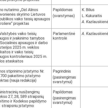
o nutarimo „Dėl Alinos
Papildomas
K. Bilius
avonienės skyrimo Lietuvos
(svarstymas)
L. Kukuraitis
ublikos vaiko teisių apsaugos
A. Kazlauskien
roliere“ projektas
Valstybės vaiko teisių
Parlamentinė
A. Kazlauskien
ugos ir įvaikinimo tarnybos
kontrolė
 Socialinės apsaugos ir darbo
sterijos 2025 m. veiklos
kaitos ir vaiko teisių
ugos kontrolieriaus 2025 m.
los ataskaitos
os stiprinimo įstatymo Nr.
Pagrindinis
-700 pakeitimo įstatymo
(pasirengimas
ektas (nauja redakcija)
svarstymui)
nistracinių nusižengimų
Papildomas
kso 27, 28, 589 straipsnių
(pasirengimas
itimo ir Kodekso papildymo
svarstymui)
 straipsniu įstatymo