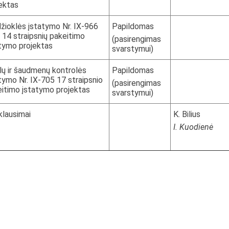
ektas
ioklės įstatymo Nr. IX-966
Papildomas
r 14 straipsnių pakeitimo
(pasirengimas
tymo projektas
svarstymui)
lų ir šaudmenų kontrolės
Papildomas
tymo Nr. IX-705 17 straipsnio
(pasirengimas
itimo įstatymo projektas
svarstymui)
 klausimai
K. Bilius
I. Kuodienė