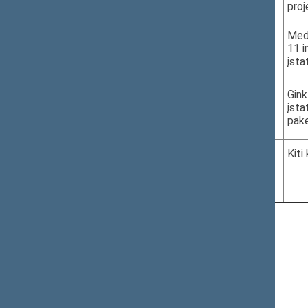
proj
11.
XVP-1214(2)
Medž
11 i
įsta
12.
XVP-1215(2)
Gink
įsta
pake
13.
2026-05-13
Kiti
11.55–12.00
III r. 613 k.
Naujausi pakeitimai - 2026-05-12 17:48