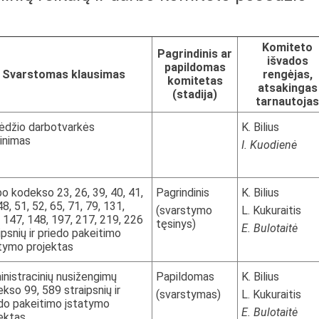
Komiteto
Pagrindinis ar
išvados
papildomas
Svarstomas klausimas
rengėjas,
komitetas
atsakingas
(stadija)
tarnautojas
ėdžio darbotvarkės
K. Bilius
tinimas
I. Kuodienė
o kodekso 23, 26, 39, 40, 41,
Pagrindinis
K. Bilius
48, 51, 52, 65, 71, 79, 131,
(svarstymo
L. Kukuraitis
 147, 148, 197, 217, 219, 226
tęsinys)
E. Bulotaitė
ipsnių ir priedo pakeitimo
tymo projektas
nistracinių nusižengimų
Papildomas
K. Bilius
kso 99, 589 straipsnių ir
(svarstymas)
L. Kukuraitis
do pakeitimo įstatymo
E. Bulotaitė
ektas