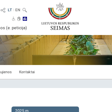
LT
I
EN
os (e. peticija)
ujienos
Kontaktai
2025 m.