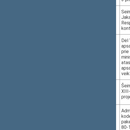
7.
2026-05-13
XVP-1472
Seim
Jak
10.20–10.50
Resp
III r. 613 k.
kont
8.
2026-05-13
Dėl 
apsa
10.50–11.50
prie
III r. 613 k.
mini
atas
apsa
veik
9.
2026-05-13
XVP-970
Šeim
XIII
11.50–11.55
proj
III r. 613 k.
10.
XVP-1212(2)
Admi
kode
pake
80-1