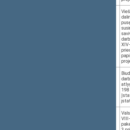
4.
XVP-1311
Vieš
dali
pusę
susi
savi
darb
XIV-
prie
papi
proj
5.
XVP-1312
Biud
darb
atly
198 
Įsta
įsta
6.
XVP-1313
Vals
VIII
pake
3 pr