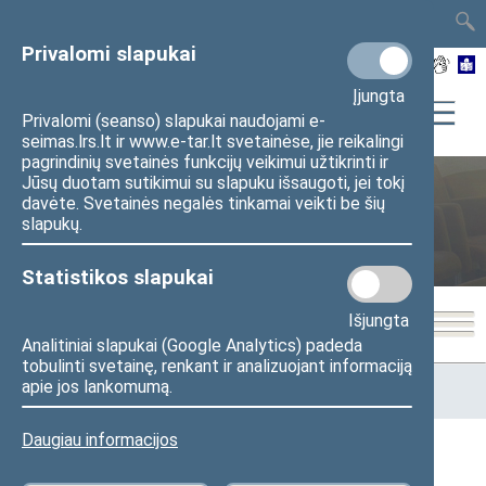
TAIS
TAR
LT
I
EN
Privalomi slapukai
Įjungta
Privalomi (seanso) slapukai naudojami e-
seimas.lrs.lt ir www.e-tar.lt svetainėse, jie reikalingi
pagrindinių svetainės funkcijų veikimui užtikrinti ir
Jūsų duotam sutikimui su slapuku išsaugoti, jei tokį
Socialinių reikalų ir darbo
davėte. Svetainės negalės tinkamai veikti be šių
slapukų.
komitetas
Statistikos slapukai
Išjungta
Analitiniai slapukai (Google Analytics) padeda
tobulinti svetainę, renkant ir analizuojant informaciją
Pradžia
>
Komitetai ir komisijos
>
Socialinių reikalų ir darbo
apie jos lankomumą.
komitetas
>
Darbotvarkės
Daugiau informacijos
Darbotvarkės