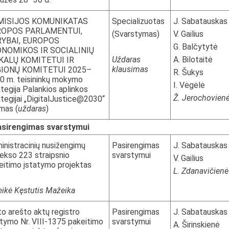
MISIJOS KOMUNIKATAS
Specializuotas
J. Sabatauskas
ROPOS PARLAMENTUI,
(Svarstymas)
V. Gailius
YBAI, EUROPOS
G. Balčytytė
NOMIKOS IR SOCIALINIŲ
Uždaras
A. Bilotaitė
KALŲ KOMITETUI IR
klausimas
IONŲ KOMITETUI 2025–
R. Šukys
0 m. teisininkų mokymo
I. Vėgėlė
ategija Palankios aplinkos
Ž. Jerochovien
ategijai „DigitalJustice@2030“
imas (
uždaras
)
sirengimas svarstymui
inistracinių nusižengimų
Pasirengimas
J. Sabatauskas
ekso 223 straipsnio
svarstymui
V. Gailius
eitimo įstatymo projektas
L. Zdanavičienė
eikė Kęstutis Mažeika
to arešto aktų registro
Pasirengimas
J. Sabatauskas
atymo Nr. VIII-1375 pakeitimo
svarstymui
A. Širinskienė