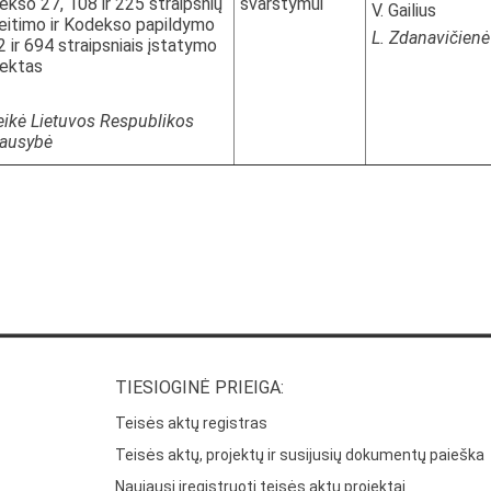
ekso 27, 108 ir 225 straipsnių
svarstymui
V. Gailius
eitimo ir Kodekso papildymo
L. Zdanavičienė
2 ir 694 straipsniais įstatymo
jektas
eikė Lietuvos Respublikos
iausybė
TIESIOGINĖ PRIEIGA:
Teisės aktų registras
Teisės aktų, projektų ir susijusių dokumentų paieška
Naujausi įregistruoti teisės aktų projektai