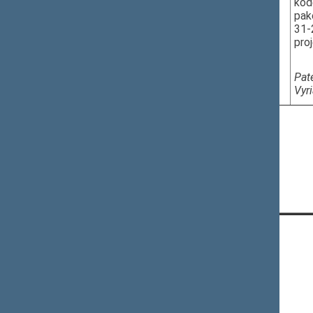
kod
pak
31-
pro
Pat
Vyr
Naujausi pakeitimai - 2026-05-06 14:40
KONTAKTAI:
Gedimino pr. 53, 01109 Vilnius,
Lietuva
(0 5) 239 6060