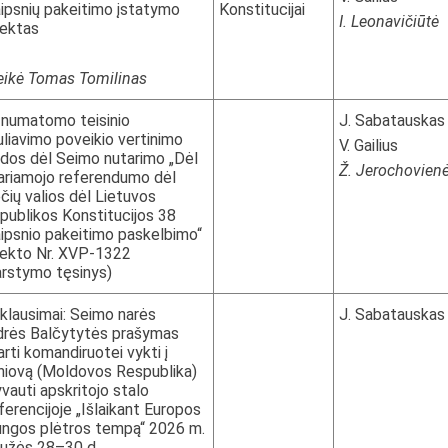
aipsnių pakeitimo įstatymo
Konstitucijai
I. Leonavičiūtė
jektas
eikė Tomas Tomilinas
 numatomo teisinio
J. Sabatauskas
uliavimo poveikio vertinimo
V. Gailius
ados dėl Seimo nutarimo „Dėl
Ž. Jerochovien
ariamojo referendumo dėl
ečių valios dėl Lietuvos
publikos Konstitucijos 38
aipsnio pakeitimo paskelbimo“
jekto Nr. XVP-1322
arstymo tęsinys)
i klausimai: Seimo narės
J. Sabatauskas
drės Balčytytės prašymas
arti komandiruotei vykti į
iniovą (Moldovos Respublika)
yvauti apskritojo stalo
ferencijoje „Išlaikant Europos
ungos plėtros tempą“ 2026 m.
užės 28–30 d.