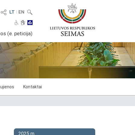
LT
I
EN
os (e. peticija)
ujienos
Kontaktai
2025 m.