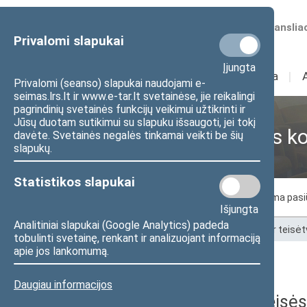
Numatomos transliac
Privalomi slapukai
Įjungta
Sudėtis
I
Veikla
I
Privalomi (seanso) slapukai naudojami e-
seimas.lrs.lt ir www.e-tar.lt svetainėse, jie reikalingi
pagrindinių svetainės funkcijų veikimui užtikrinti ir
Jūsų duotam sutikimui su slapuku išsaugoti, jei tokį
Teisės ir teisėtvarkos 
davėte. Svetainės negalės tinkamai veikti be šių
slapukų.
Statistikos slapukai
Komiteto nariai
Posėdžiai
Laukiama pas
Išjungta
Analitiniai slapukai (Google Analytics) padeda
Pradžia
>
Komitetai ir komisijos
>
Teisės ir teisė
tobulinti svetainę, renkant ir analizuojant informaciją
apie jos lankomumą.
Darbotvarkės
Daugiau informacijos
2026 m. gegužės 6 d. Teisės