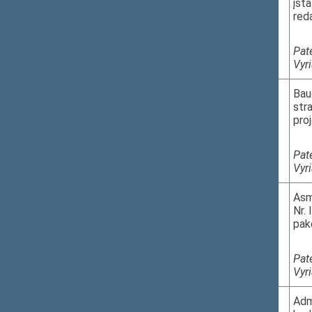
įst
reda
Pat
Vyr
9.
XVP-1376
Bau
str
pro
Pat
Vyr
10.
XVP-1375
Asm
Nr.
pak
Pat
Vyr
11.
XVP-1374
Adm