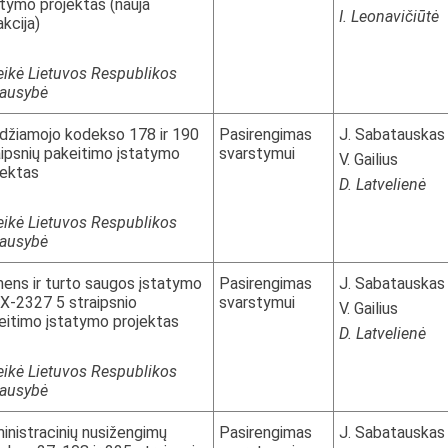
atymo projektas (nauja
I. Leonavičiūtė
kcija)
eikė Lietuvos Respublikos
iausybė
džiamojo kodekso 178 ir 190
Pasirengimas
J. Sabatauskas
aipsnių pakeitimo įstatymo
svarstymui
V. Gailius
jektas
D. Latvelienė
eikė Lietuvos Respublikos
iausybė
ens ir turto saugos įstatymo
Pasirengimas
J. Sabatauskas
 IX-2327 5 straipsnio
svarstymui
V. Gailius
eitimo įstatymo projektas
D. Latvelienė
eikė Lietuvos Respublikos
iausybė
inistracinių nusižengimų
Pasirengimas
J. Sabatauskas