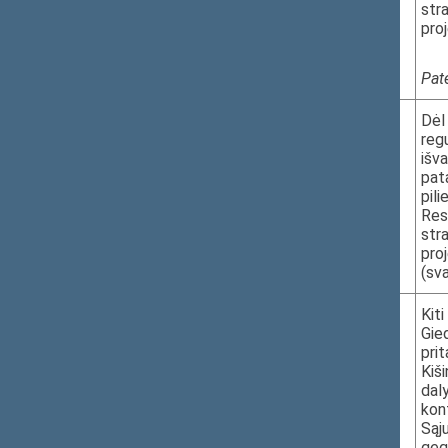
str
I r. 455 k.
pro
Pat
4.
2026-05-06
Dėl
reg
11.10–11.15
išv
I r. 455 k.
pat
pili
Res
str
pro
(sv
5.
2026-05-06
Kit
Gie
11.15–11.20
prit
I r. 455 k.
Kiš
dal
kon
Sąj
geg