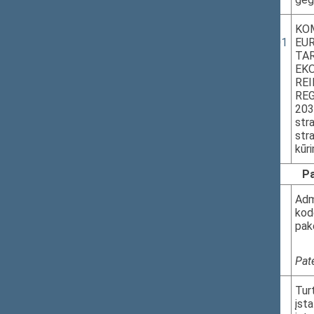
6.
2026-05-06
ES-2025-146,
KO
COM/2025/801
EU
11.20–11.30
TAR
I r. 455 k.
EKO
REI
REG
203
str
str
kūr
Pa
7.
XVP-1242
Adm
kod
pak
Pat
8.
XVP-1373
Tur
įst