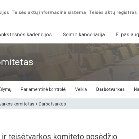
ijos
Teisės aktų informacinė sistema
Teisės aktų registras
Ankstesnės kadencijos
I
Seimo kanceliarija
I
E. paslaug
komitetas
iūlymų
Parlamentinė kontrolė
Veikla
Darbotvarkės
Na
tvarkos komitetas
>
Darbotvarkės
 ir teisėtvarkos komiteto posėdžio