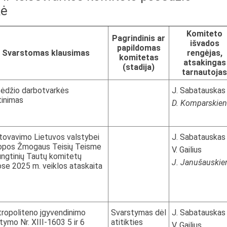
kė
Komiteto
Pagrindinis ar
išvados
papildomas
Svarstomas klausimas
rengėjas,
komitetas
atsakingas
(stadija)
tarnautojas
ėdžio darbotvarkės
J. Sabatauskas
tinimas
D. Komparskie
tovavimo Lietuvos valstybei
J. Sabatauskas
opos Žmogaus Teisių Teisme
V. Gailius
Jungtinių Tautų komitetų
J. Janušauskie
ose 2025 m. veiklos ataskaita
ropoliteno įgyvendinimo
Svarstymas dėl
J. Sabatauskas
tymo Nr. XIII-1603 5 ir 6
atitikties
V. Gailius