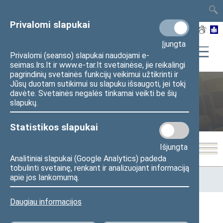
TAIS
TAR
LT
I
EN
Privalomi slapukai
Įjungta
Privalomi (seanso) slapukai naudojami e-
seimas.lrs.lt ir www.e-tar.lt svetainėse, jie reikalingi
pagrindinių svetainės funkcijų veikimui užtikrinti ir
Jūsų duotam sutikimui su slapuku išsaugoti, jei tokį
davėte. Svetainės negalės tinkamai veikti be šių
Antikorupcijos komisija
slapukų.
Statistikos slapukai
Išjungta
Analitiniai slapukai (Google Analytics) padeda
tobulinti svetainę, renkant ir analizuojant informaciją
Pradžia
>
Komitetai ir komisijos
>
Antikorupcijos komisija
>
apie jos lankomumą.
Darbotvarkės
Daugiau informacijos
Darbotvarkės