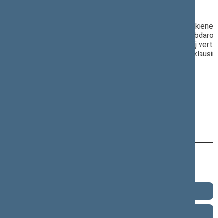
salė
3.
2026-04-29
Dėl Komisijos narės Agnės Širinskienės s
tyrimų tarnybą prašant atlikti Labdaro
13.30–13.50
projekto XVP-1353 antikorupcinį vertinim
III r. Baltijos
žiniasklaidoje nurodytas su šiuo klausim
Asamblėjos
salė
4.
2026-04-29
Kiti klausimai
13.50–14.00
III r. Baltijos
Asamblėjos
salė
Naujausi pakeitimai - 2026-04-24 13:45
2025 m.
2024 m.