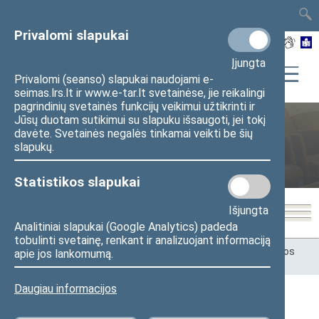
TAIS
TAR
LT
I
EN
Privalomi slapukai
Įjungta
Privalomi (seanso) slapukai naudojami e-
seimas.lrs.lt ir www.e-tar.lt svetainėse, jie reikalingi
pagrindinių svetainės funkcijų veikimui užtikrinti ir
Jūsų duotam sutikimui su slapuku išsaugoti, jei tokį
Energetikos ir darnios plėtros
davėte. Svetainės negalės tinkamai veikti be šių
slapukų.
komisija (iki 2026-04-14)
Statistikos slapukai
Išjungta
Analitiniai slapukai (Google Analytics) padeda
tobulinti svetainę, renkant ir analizuojant informaciją
Pradžia
>
Komitetai ir komisijos
>
Energetikos ir darnios plėtros
apie jos lankomumą.
komisija (iki 2026-04-14)
>
Darbotvarkės
Daugiau informacijos
Darbotvarkės