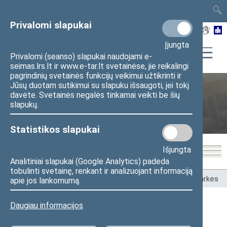
TAIS
TAR
LT
I
EN
Privalomi slapukai
Įjungta
Privalomi (seanso) slapukai naudojami e-
seimas.lrs.lt ir www.e-tar.lt svetainėse, jie reikalingi
pagrindinių svetainės funkcijų veikimui užtikrinti ir
Jūsų duotam sutikimui su slapuku išsaugoti, jei tokį
davėte. Svetainės negalės tinkamai veikti be šių
Peticijų komisija
slapukų.
Statistikos slapukai
Išjungta
Analitiniai slapukai (Google Analytics) padeda
tobulinti svetainę, renkant ir analizuojant informaciją
Pradžia
>
Komitetai ir komisijos
>
Peticijų komisija
>
Darbotvarkės
apie jos lankomumą.
Daugiau informacijos
Darbotvarkės