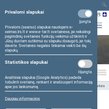
TAIS
TAR
LT
I
EN
Privalomi slapukai
Įjungta
Privalomi (seanso) slapukai naudojami e-
seimas.lrs.lt ir www.e-tar.lt svetainėse, jie reikalingi
pagrindinių svetainės funkcijų veikimui užtikrinti ir
Jūsų duotam sutikimui su slapuku išsaugoti, jei tokį
davėte. Svetainės negalės tinkamai veikti be šių
Peticijų komisija
slapukų.
Statistikos slapukai
Išjungta
Analitiniai slapukai (Google Analytics) padeda
tobulinti svetainę, renkant ir analizuojant informaciją
Pradžia
>
Komitetai ir komisijos
>
Peticijų komisija
>
Darbotvarkės
apie jos lankomumą.
Daugiau informacijos
Darbotvarkės