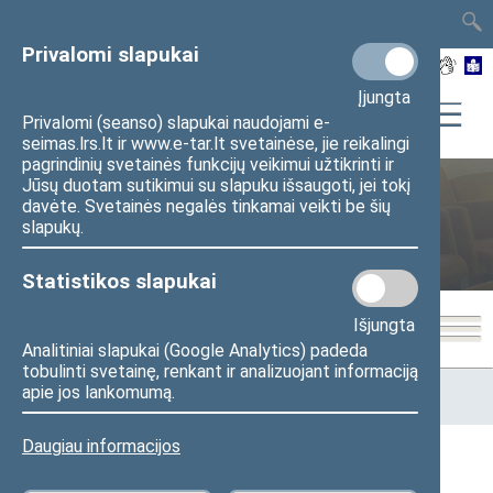
TAIS
TAR
LT
I
EN
Privalomi slapukai
Įjungta
Privalomi (seanso) slapukai naudojami e-
seimas.lrs.lt ir www.e-tar.lt svetainėse, jie reikalingi
pagrindinių svetainės funkcijų veikimui užtikrinti ir
Jūsų duotam sutikimui su slapuku išsaugoti, jei tokį
Savižudybių ir smurto
davėte. Svetainės negalės tinkamai veikti be šių
slapukų.
prevencijos komisija
Statistikos slapukai
Išjungta
Analitiniai slapukai (Google Analytics) padeda
tobulinti svetainę, renkant ir analizuojant informaciją
Pradžia
>
Komitetai ir komisijos
>
Savižudybių ir smurto
apie jos lankomumą.
prevencijos komisija
>
Darbotvarkės
Daugiau informacijos
Darbotvarkės