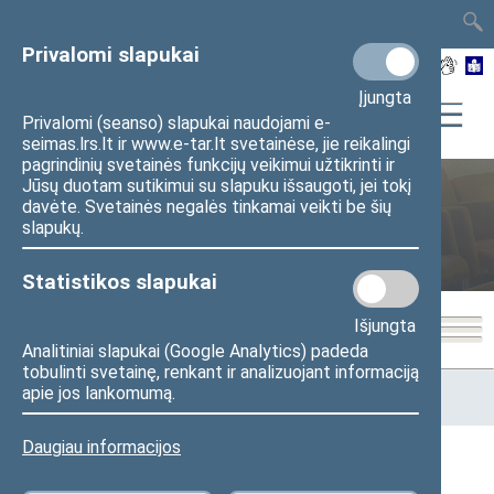
TAIS
TAR
LT
I
EN
Privalomi slapukai
Įjungta
Privalomi (seanso) slapukai naudojami e-
seimas.lrs.lt ir www.e-tar.lt svetainėse, jie reikalingi
pagrindinių svetainės funkcijų veikimui užtikrinti ir
Jūsų duotam sutikimui su slapuku išsaugoti, jei tokį
davėte. Svetainės negalės tinkamai veikti be šių
Laisvės premijų komisija
slapukų.
Statistikos slapukai
Išjungta
Analitiniai slapukai (Google Analytics) padeda
tobulinti svetainę, renkant ir analizuojant informaciją
Pradžia
>
Komitetai ir komisijos
>
Laisvės premijų komisija
>
apie jos lankomumą.
Darbotvarkės
Daugiau informacijos
Darbotvarkės