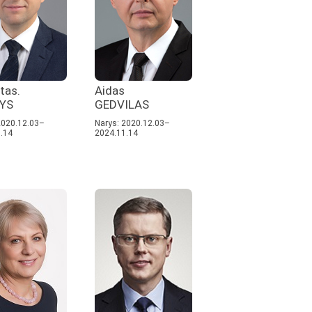
tas.
Aidas
YS
GEDVILAS
2020.12.03–
Narys: 2020.12.03–
.14
2024.11.14