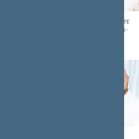
Angelė
Aistė
JAKAVONYTĖ
GEDVILIENĖ
Narė: 2023.01.12–
Narė: 2020.12.03–
2024.11.14
2024.11.14
Paulė
Arminas
KUZMICKIENĖ
LYDEKA