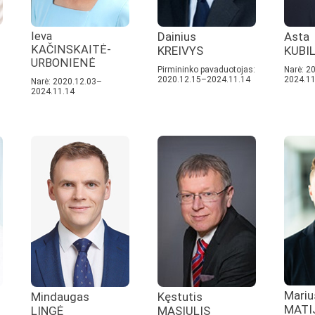
Ieva
Dainius
Asta
KAČINSKAITĖ-
KREIVYS
KUBIL
URBONIENĖ
Pirmininko pavaduotojas:
Narė: 2
2020.12.15–2024.11.14
2024.11
Narė: 2020.12.03–
2024.11.14
Mariu
Mindaugas
Kęstutis
MATI
LINGĖ
MASIULIS