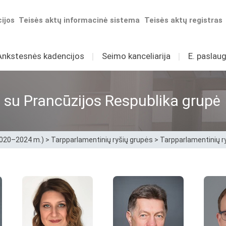
ijos
Teisės aktų informacinė sistema
Teisės aktų registras
Ankstesnės kadencijos
I
Seimo kanceliarija
I
E. paslaug
 su Prancūzijos Respublika grupė
2020–2024 m.)
>
Tarpparlamentinių ryšių grupės
>
Tarpparlamentinių r