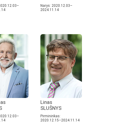
2020.12.03–
Narys: 2020.12.03–
.14
2024.11.14
das
Linas
S
SLUŠNYS
2020.12.03–
Pirmininkas:
.14
2020.12.15–2024.11.14