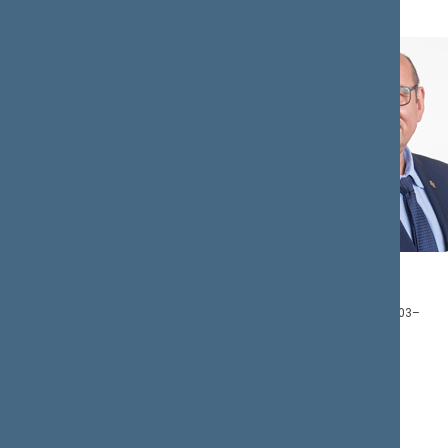
Algirdas
Zenonas
STONČAITIS
STREIKUS
Narys: 2020.12.03–
Narys: 2020.12.03–
2024.11.14
2024.11.14