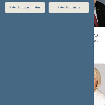
Patvirtinti pasirinktus
Patvirtinti visus
Vilija
Arvydas
ALEKNAITĖ
ANUŠAUSKAS
ABRAMIKIENĖ
Narys: 2020.12.03–
2024.11.14
Narė: 2020.12.03–
2024.11.14