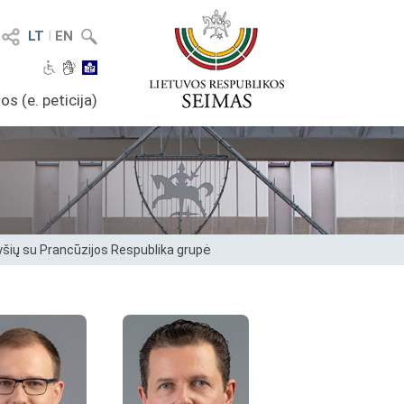
LT
I
EN
os (e. peticija)
yšių su Prancūzijos Respublika grupė