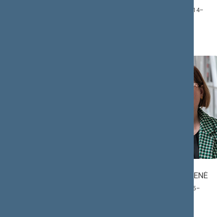
Narė: 2020.12.03–
Narys: 2020.12.14–
2024.11.14
2024.11.14
Monika
Rūta
OŠMIANSKIENĖ
MILIŪTĖ
Narė: 2021.02.05–
Pirmininko pavaduotoja:
2024.11.14
2020.12.15–2024.11.14