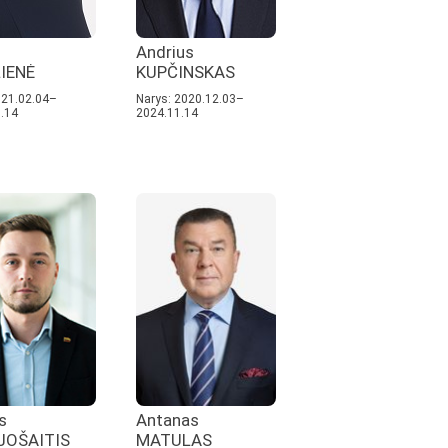
Andrius
IENĖ
KUPČINSKAS
021.02.04–
Narys: 2020.12.03–
.14
2024.11.14
s
Antanas
JOŠAITIS
MATULAS