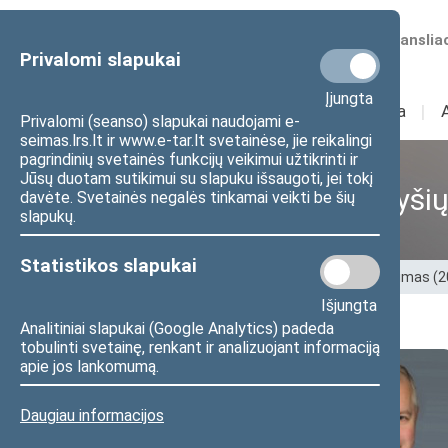
Numatomos transliac
Privalomi slapukai
Įjungta
Sudėtis
I
Veikla
I
Privalomi (seanso) slapukai naudojami e-
seimas.lrs.lt ir www.e-tar.lt svetainėse, jie reikalingi
pagrindinių svetainės funkcijų veikimui užtikrinti ir
Jūsų duotam sutikimui su slapuku išsaugoti, jei tokį
Tarpparlamentinių ryšių
davėte. Svetainės negalės tinkamai veikti be šių
slapukų.
Statistikos slapukai
Pradžia
>
Ankstesnės kadencijos
>
XIII Seimas (
Išjungta
Analitiniai slapukai (Google Analytics) padeda
tobulinti svetainę, renkant ir analizuojant informaciją
apie jos lankomumą.
Daugiau informacijos