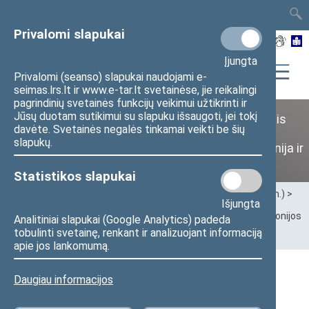
TAIS
TAR
LT
I
EN
Privalomi slapukai
Įjungta
Privalomi (seanso) slapukai naudojami e-
seimas.lrs.lt ir www.e-tar.lt svetainėse, jie reikalingi
pagrindinių svetainės funkcijų veikimui užtikrinti ir
Jūsų duotam sutikimui su slapuku išsaugoti, jei tokį
Tarpparlamentinių ryšių su Vakarų Balkanų šalimis
davėte. Svetainės negalės tinkamai veikti be šių
(Albanijos Respublika, Šiaurės Makedonijos
slapukų.
Respublika, Juodkalnija, Serbijos Respublika, Bosnija ir
Hercegovina, Kosovo Respublika) grupė
Statistikos slapukai
Pradžia
>
Ankstesnės kadencijos
>
XIII Seimas (2020–2024 m.)
>
Išjungta
Tarpparlamentinių ryšių grupės
>
Tarpparlamentinių ryšių su
Vakarų Balkanų šalimis (Albanijos Respublika, Šiaurės Makedonijos
Analitiniai slapukai (Google Analytics) padeda
Respublika, Juodkalnija, Serbijos Respublika, Bosnija ir
tobulinti svetainę, renkant ir analizuojant informaciją
Hercegovina, Kosovo Respublika) grupė
apie jos lankomumą.
Daugiau informacijos