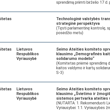
sprendimą priimti birželio 17 d.
itetas
Technologinė valstybės tran
strateginė perspektyva
(Tęsti parlamentinę kontrolę, s
posėdžio metu)
itetas
Lietuvos
Seimo Ateities komiteto spr
Respublikos
klausimo „Demografinės kait
Vyriausybė
solidarumo modelio“
(Komitetas priėmė sprendimą 
kaitos valdymo ir kartų solidar
S-3)
itetas
Lietuvos
Seimo Ateities komiteto spr
Respublikos
klausimo „Švietimo ir žmogiš
Vyriausybė
sistemos pertvarka ateities
(NUTARTA: 1. Rekomenduoti Li
Vyriausybei: 1.1. Vyriausybės žm