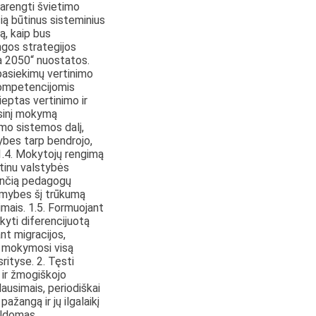
parengti švietimo
čią būtinus sisteminius
ą, kaip bus
gos strategijos
va 2050“ nuostatos.
 pasiekimų vertinimo
ompetencijomis
ieptas vertinimo ir
esinį mokymą
imo sistemos dalį,
ybes tarp bendrojo,
1.4. Mokytojų rengimą
iotinu valstybės
jančią pedagogų
limybes šį trūkumą
mais. 1.5. Formuojant
ikyti diferencijuotą
ant migracijos,
ir mokymosi visą
rityse. 2. Tęsti
 ir žmogiškojo
ausimais, periodiškai
ažangą ir jų ilgalaikį
pildomas