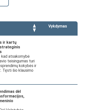
Vykdymas
 ir kartų
strateginis
s
i, kad atsakomybė
avio teisingumas turi
s sprendimų kokybės ir
2. Tęsti šio klausimo
endimas dėl
nsformacijos,
meninio