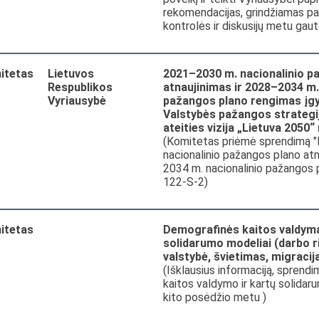
rekomendacijas, grindžiamas p
kontrolės ir diskusijų metu gaut
itetas
Lietuvos
2021–2030 m. nacionalinio p
Respublikos
atnaujinimas ir 2028–2034 m.
Vyriausybė
pažangos plano rengimas įg
Valstybės pažangos strategi
ateities vizija „Lietuva 2050
(Komitetas priėmė sprendimą 
nacionalinio pažangos plano atn
2034 m. nacionalinio pažangos p
122-S-2)
itetas
Demografinės kaitos valdyma
solidarumo modeliai (darbo ri
valstybė, švietimas, migracij
(Išklausius informaciją, sprend
kaitos valdymo ir kartų solidaru
kito posėdžio metu )