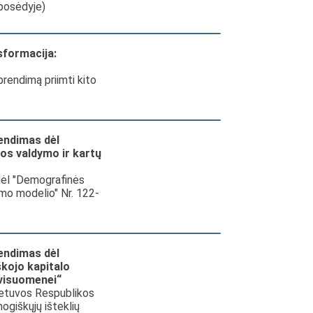
 posėdyje)
sformacija:
prendimą priimti kito
endimas dėl
os valdymo ir kartų
dėl "Demografinės
umo modelio" Nr. 122-
endimas dėl
kojo kapitalo
 visuomenei“
etuvos Respublikos
ogiškųjų išteklių