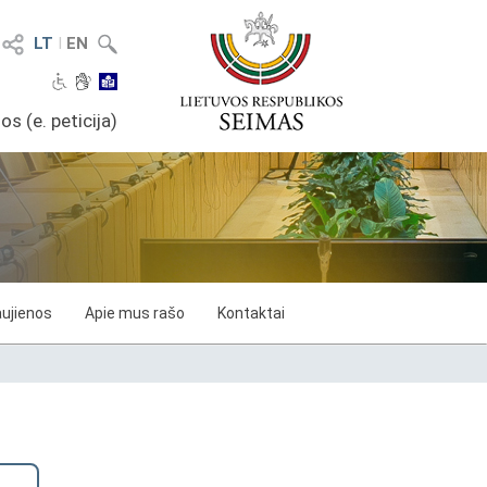
LT
I
EN
os (e. peticija)
ujienos
Apie mus rašo
Kontaktai