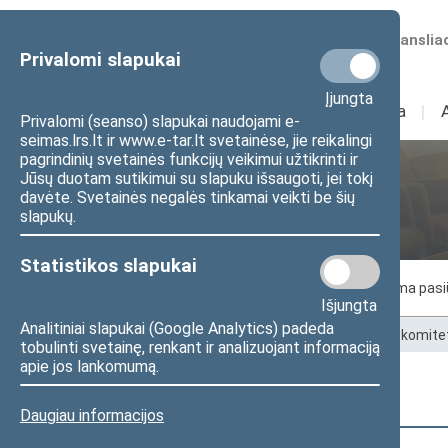
Numatomos transliac
Privalomi slapukai
Įjungta
Sudėtis
I
Veikla
I
Privalomi (seanso) slapukai naudojami e-
seimas.lrs.lt ir www.e-tar.lt svetainėse, jie reikalingi
pagrindinių svetainės funkcijų veikimui užtikrinti ir
Jūsų duotam sutikimui su slapuku išsaugoti, jei tokį
Ateities komitetas
davėte. Svetainės negalės tinkamai veikti be šių
slapukų.
Statistikos slapukai
Komiteto nariai
Posėdžiai
Laukiama pas
Išjungta
Analitiniai slapukai (Google Analytics) padeda
Pradžia
>
Komitetai ir komisijos
>
Ateities komite
tobulinti svetainę, renkant ir analizuojant informaciją
apie jos lankomumą.
Parlamentinė kontrolė
Daugiau informacijos