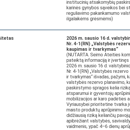
institucinių atsakomybių paskirs
karinės gynybos sąveikos bei s
reguliavimo pakankamumo valst
ilgalaikėms grėsmėms)
itetas
2026 m. sausio 16 d. valstybi
Nr. 4-1(RN) „Valstybės reze
kaupimas ir tvarkymas“
(NUTARTA. Seimo Ateities komi
pateiktą informaciją ir įvertinę
2026 m. sausio 16 d. valstybini
Nr. 4-1(RN) „Valstybės rezervo
ir tvarkymas“ išvadas, pažymi, 
valstybės rezervo planavimo, k
paskirstymo spragos kelia rizik
atsparumui ir gyventojų aprūpini
mobilizacijos ar karo padėties a
Vyriausybei prioritetine tvarka įve
maisto produktų aprūpinimo mode
didžiausią riziką keliančių pavojų 
apibrėžiant valstybės, savivaldy
vaidmenis, ypač 4–6 dienų aprūp