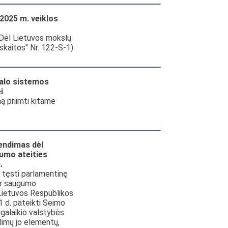
2025 m. veiklos
Dėl Lietuvos mokslų
skaitos" Nr. 122-S-1)
talo sistemos
i
ą priimti kitame
endimas dėl
umo ateities
.
, tęsti parlamentinę
ir saugumo
 Lietuvos Respublikos
1 d. pateikti Seimo
lgalaikio valstybės
limų jo elementų,