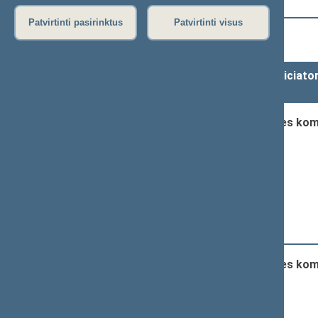
Paieška
Patvirtinti pasirinktus
Patvirtinti visus
1
2
3
Nr.
Iniciavimo data
Iniciato
1.
2026-06-17
Ateities kom
2.
2026-06-17
Ateities kom