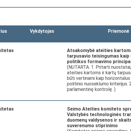
rius
Vykdytojas
Priemonė
itetas
Atsakomybė ateities kartoms
tarpusavio teisingumas kaip 
politikos formavimo principa
(NUTARTA: 1. Pritarti nuostata
ateities kartoms ir kartų tarpus
būti vertinami kaip horizontalu
politinio nuoseklumo kriterijus. 
parlamentinę kontrolę. )
itetas
Seimo Ateities komiteto spr
Valstybės technologinės tra
duomenų valdysenos ir skait
suverenumo stiprinimo