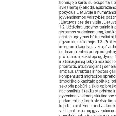
komisijoje kartu su ekspertais 
švieslentę (kelrodį), apibrėžian
pokyčius Lietuvoje ir numatanči
įgyvendinamos valstybės pažan
„Lietuvos ateities vizija „Lietu
1.2. Užtikrinti ugdymo turinio ir
sistemos suderinamumą, kad k
grįstas ugdymas būtų realiai atl
egzaminų sistemoje. 1.3. Prof
integruoti kaip lygiavertę šviet
sudarant realias perėjimo galim
profesinio ir aukštojo ugdymo. 
ir atsinaujinimą laikyti neatidėl
prioritetu, atsižvelgiant į senė
amžiaus struktūrą ir ribotas ga
kompensuoti migracijos sprendi
žmogiškojo kapitalo politiką, ta
sektorių požiūrį, aiškiai apibrėži
nacionalinių išteklių stiprinimo 
gyvenimą vaidmenį skirtingose s
parlamentinę kontrolę švietimo
kapitalo sistemos pertvarkos kl
vertinant reformų įgyvendinimo p
poveikį ir teikti Vyriausybei pa