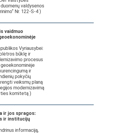
Dėl Valstybės
, duomenų valdysenos
rinimo“ Nr. 122-S-4 )
is vaidmuo
r geoekonominėje
publikos Vyriausybei:
plėtros būklę ir
dernizavimo procesus
ir geoekonominėje
nkurencingumą ir
andienių pokyčių
rengti veiksmų planą
ategijos modernizavimą
ities komitetą )
 ir jos spragos:
ir institucijų
drinus informaciją,