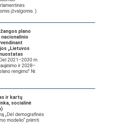
arlamentinės
omis įžvalgomis. )
ažangos plano
 nacionalinio
yvendinant
jos „Lietuvos
“ nuostatas
"Dėl 2021–2030 m.
aujinimo ir 2028–
lano rengimo" Nr.
s ir kartų
nka, socialinė
a)
imą „Dėl demografinės
mo modelio“ priimti