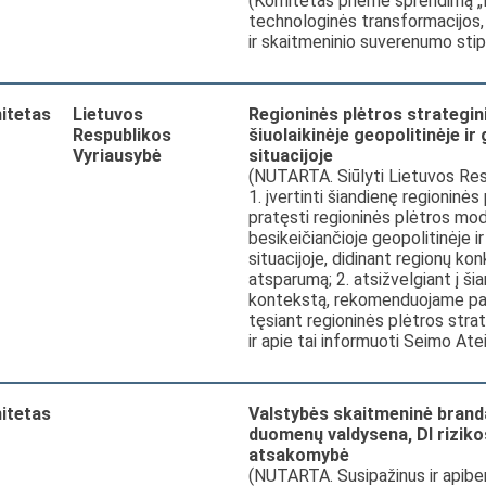
(Komitetas priėmė sprendimą „
technologinės transformacijos
ir skaitmeninio suverenumo stip
itetas
Lietuvos
Regioninės plėtros strategin
Respublikos
šiuolaikinėje geopolitinėje i
Vyriausybė
situacijoje
(NUTARTA. Siūlyti Lietuvos Res
1. įvertinti šiandienę regioninės 
pratęsti regioninės plėtros mo
besikeičiančioje geopolitinėje 
situacijoje, didinant regionų ko
atsparumą; 2. atsižvelgiant į ši
kontekstą, rekomenduojame pa
tęsiant regioninės plėtros str
ir apie tai informuoti Seimo Ate
itetas
Valstybės skaitmeninė branda
duomenų valdysena, DI rizikos 
atsakomybė
(NUTARTA. Susipažinus ir apiben