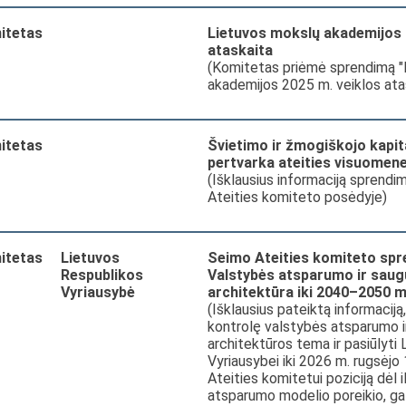
itetas
Lietuvos mokslų akademijos 
ataskaita
(Komitetas priėmė sprendimą "
akademijos 2025 m. veiklos ata
itetas
Švietimo ir žmogiškojo kapi
pertvarka ateities visuomene
(Išklausius informaciją sprendim
Ateities komiteto posėdyje)
itetas
Lietuvos
Seimo Ateities komiteto spr
Respublikos
Valstybės atsparumo ir saug
Vyriausybė
architektūra iki 2040–2050 m
(Išklausius pateiktą informaciją
kontrolę valstybės atsparumo 
architektūros tema ir pasiūlyti
Vyriausybei iki 2026 m. rugsėjo 
Ateities komitetui poziciją dėl i
atsparumo modelio poreikio, ga