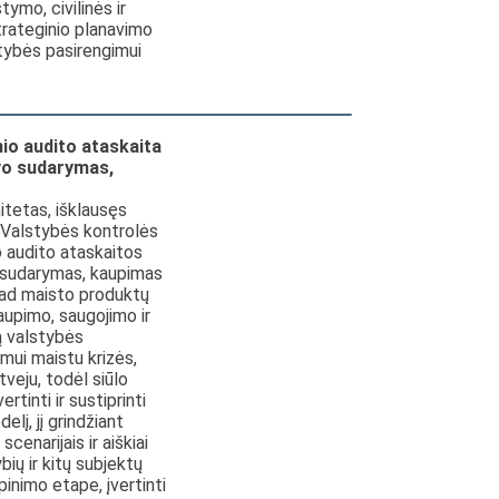
tymo, civilinės ir
trateginio planavimo
ybės pasirengimui
nio audito ataskaita
rvo sudarymas,
tetas, išklausęs
s Valstybės kontrolės
o audito ataskaitos
 sudarymas, kaupimas
kad maisto produktų
aupimo, saugojimo ir
ą valstybės
mui maistu krizės,
tveju, todėl siūlo
rtinti ir sustiprinti
lį, jį grindžiant
scenarijais ir aiškiai
bių ir kitų subjektų
inimo etape, įvertinti