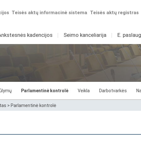
ijos
Teisės aktų informacinė sistema
Teisės aktų registras
Ankstesnės kadencijos
I
Seimo kanceliarija
I
E. paslaug
iūlymų
Parlamentinė kontrolė
Veikla
Darbotvarkės
Na
tas
>
Parlamentinė kontrolė