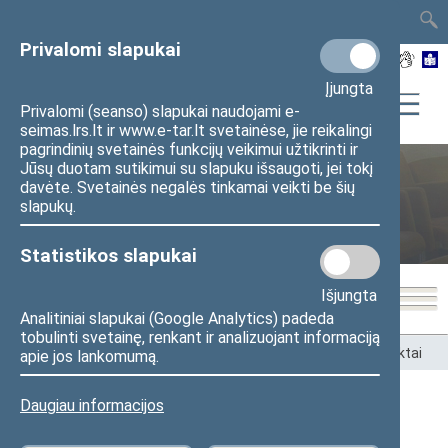
TAIS
TAR
LT
I
EN
Privalomi slapukai
Įjungta
Privalomi (seanso) slapukai naudojami e-
seimas.lrs.lt ir www.e-tar.lt svetainėse, jie reikalingi
pagrindinių svetainės funkcijų veikimui užtikrinti ir
Jūsų duotam sutikimui su slapuku išsaugoti, jei tokį
davėte. Svetainės negalės tinkamai veikti be šių
Ateities komitetas
slapukų.
Statistikos slapukai
Išjungta
Analitiniai slapukai (Google Analytics) padeda
tobulinti svetainę, renkant ir analizuojant informaciją
Pradžia
>
Komitetai ir komisijos
>
Ateities komitetas
>
Kontaktai
apie jos lankomumą.
Daugiau informacijos
Ateities komiteto biuras