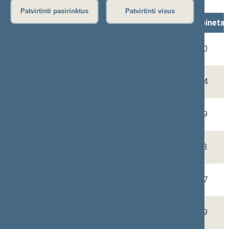
El. p.
ateitieskt@lrs.lt
Patvirtinti pasirinktus
Patvirtinti visus
Vardas, Pavardė
Pareigos
Rūmai, kabineta
Ramūnas
Komiteto biuro
3-320
ČEPAITIS
vedėjas
Arūnas
Patarėjas
3-424
AUGUSTINAITIS
Anželika
Patarėja
3-319
GASPARIŪNIENĖ
Laurynas
Patarėjas
3-323
MISEVIČIUS
Miglė
Patarėja
3-307
PAULAUSKĖ
Dovilė
Padėjėja
3-319
INDRAŠIUTĖ