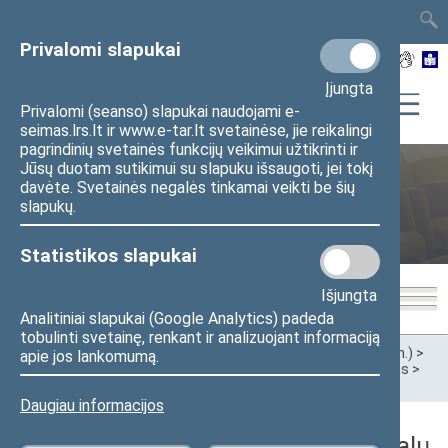
TAIS
TAR
LT
I
EN
Privalomi slapukai
Įjungta
Privalomi (seanso) slapukai naudojami e-
seimas.lrs.lt ir www.e-tar.lt svetainėse, jie reikalingi
pagrindinių svetainės funkcijų veikimui užtikrinti ir
Jūsų duotam sutikimui su slapuku išsaugoti, jei tokį
davėte. Svetainės negalės tinkamai veikti be šių
Ankstesnės kadencijos
slapukų.
Statistikos slapukai
Išjungta
Analitiniai slapukai (Google Analytics) padeda
tobulinti svetainę, renkant ir analizuojant informaciją
Pradžia
>
Ankstesnės kadencijos
>
XIII Seimas (2020–2024 m.)
>
apie jos lankomumą.
Komitetai ir komisijos
>
Komitetai
>
Užsienio reikalų komitetas
>
Darbotvarkės
>
2020 m.
Daugiau informacijos
2020 m. gruodžio 9 d. Užsienio reikalų