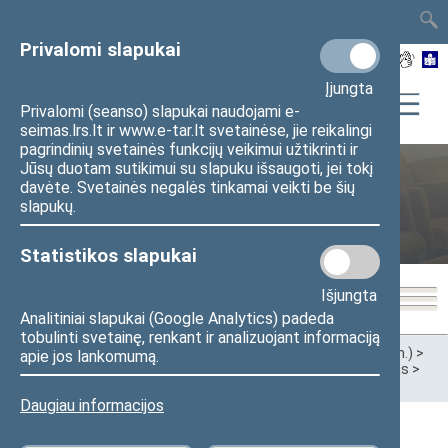
TAIS
TAR
LT
I
EN
Privalomi slapukai
Įjungta
Privalomi (seanso) slapukai naudojami e-
seimas.lrs.lt ir www.e-tar.lt svetainėse, jie reikalingi
pagrindinių svetainės funkcijų veikimui užtikrinti ir
Jūsų duotam sutikimui su slapuku išsaugoti, jei tokį
davėte. Svetainės negalės tinkamai veikti be šių
Ankstesnės kadencijos
slapukų.
Statistikos slapukai
Išjungta
Analitiniai slapukai (Google Analytics) padeda
tobulinti svetainę, renkant ir analizuojant informaciją
Pradžia
>
Ankstesnės kadencijos
>
XIII Seimas (2020–2024 m.)
>
apie jos lankomumą.
Komitetai ir komisijos
>
Komitetai
>
Užsienio reikalų komitetas
>
Darbotvarkės
>
2020 m.
Daugiau informacijos
2020 m. gruodžio 16 d. Užsienio