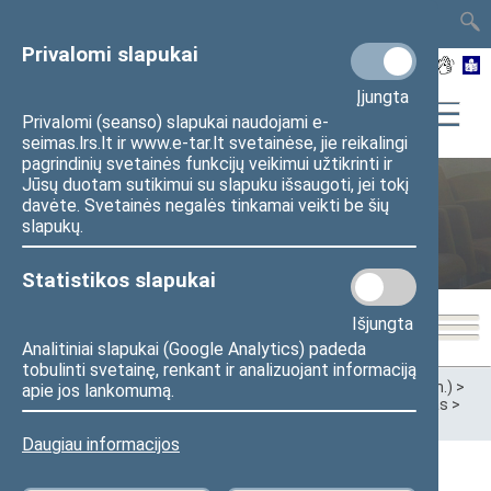
TAIS
TAR
LT
I
EN
Privalomi slapukai
Įjungta
Privalomi (seanso) slapukai naudojami e-
seimas.lrs.lt ir www.e-tar.lt svetainėse, jie reikalingi
pagrindinių svetainės funkcijų veikimui užtikrinti ir
Jūsų duotam sutikimui su slapuku išsaugoti, jei tokį
davėte. Svetainės negalės tinkamai veikti be šių
Ankstesnės kadencijos
slapukų.
Statistikos slapukai
Išjungta
Analitiniai slapukai (Google Analytics) padeda
tobulinti svetainę, renkant ir analizuojant informaciją
Pradžia
>
Ankstesnės kadencijos
>
XIII Seimas (2020–2024 m.)
>
apie jos lankomumą.
Komitetai ir komisijos
>
Komitetai
>
Užsienio reikalų komitetas
>
Darbotvarkės
>
2020 m.
Daugiau informacijos
2020 m. gruodžio 29 d. Europos