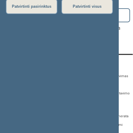
Patvirtinti pasirinktus
Patvirtinti visus
Paieška
Parlamentinės kontrolės priemonių šioje kadencijoje nėra
KONTAKTAI:
TIESIOGINĖ PRIEIGA:
PASLAUGOS:
Gedimino pr. 53,
Teisės aktų registras
Asmenų aptarnavimas
01109 Vilnius, Lietuva
Teisės aktų, projektų ir
E. paslaugos
(0 5) 239 6060
susijusių dokumentų
Žurnalistų akreditavimo
El. p.
priim@lrs.lt
paieška
anketa
Duomenys kaupiami ir
Naujausi įregistruoti teisės
Atviri duomenys
saugomi Juridinių
aktų projektai
asmenų registre, kodas
Naujienų prenumerata
Naujausi įsigalioję
188605295
įstatymai
Dažnai užduodami
© Lietuvos Respublikos
klausimai (DUK)