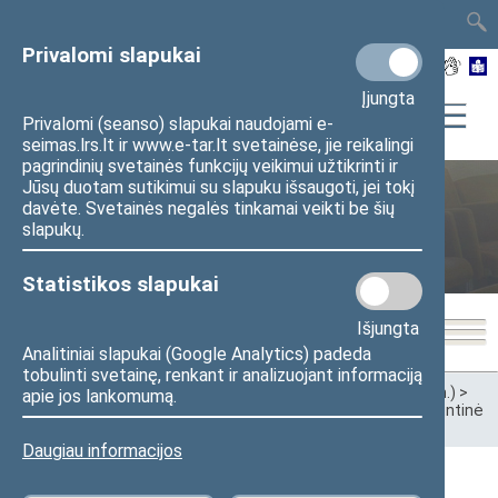
TAIS
TAR
LT
I
EN
Privalomi slapukai
Įjungta
Privalomi (seanso) slapukai naudojami e-
seimas.lrs.lt ir www.e-tar.lt svetainėse, jie reikalingi
pagrindinių svetainės funkcijų veikimui užtikrinti ir
Jūsų duotam sutikimui su slapuku išsaugoti, jei tokį
davėte. Svetainės negalės tinkamai veikti be šių
Žmogaus teisių komitetas
slapukų.
Statistikos slapukai
Išjungta
Analitiniai slapukai (Google Analytics) padeda
tobulinti svetainę, renkant ir analizuojant informaciją
Pradžia
>
Ankstesnės kadencijos
>
XII Seimas (2016–2020 m.)
>
apie jos lankomumą.
Komitetai ir komisijos
>
Žmogaus teisių komitetas
>
Parlamentinė
kontrolė
Daugiau informacijos
Parlamentinė kontrolė