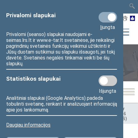
TAIS
TAR
LT
I
EN
Privalomi slapukai
Įjungta
Privalomi (seanso) slapukai naudojami e-
seimas.lrs.lt ir www.e-tar.lt svetainėse, jie reikalingi
pagrindinių svetainės funkcijų veikimui užtikrinti ir
Jūsų duotam sutikimui su slapuku išsaugoti, jei tokį
davėte. Svetainės negalės tinkamai veikti be šių
Teisėkūra
slapukų.
Statistikos slapukai
Išjungta
Analitiniai slapukai (Google Analytics) padeda
tobulinti svetainę, renkant ir analizuojant informaciją
Pradžia
>
Teisėkūra
>
Duomenų į Teisės aktų registrą (TAR) ir
apie jos lankomumą.
Teisės aktų informacinę sistemą (TAIS) teikimas. Duomenų iš
TAR ir TAIS gavimas
>
Teisės aktų informacinė sistema (TAIS)
Daugiau informacijos
Teisės aktų informacinė sistema