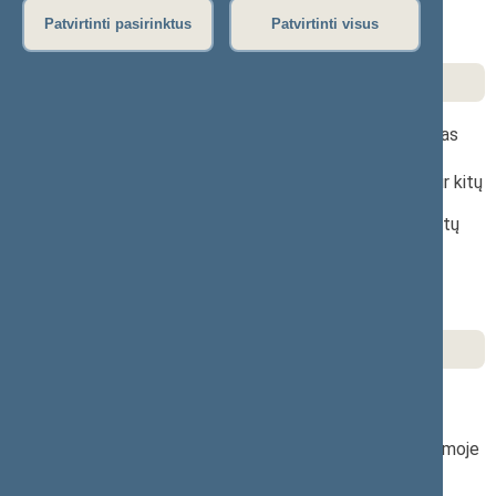
(TAIS)
Patvirtinti pasirinktus
Patvirtinti visus
Teisėkūros pagrindų įstatymas
Lietuvos Respublikos Vyriausybės darbo reglamentas
Ministrų, Vyriausybės įstaigų, įstaigų prie ministerijų ir kitų
Vyriausybei pavaldžių ir atskaitingų viešojo
administravimo subjektų norminių teisės aktų projektų
rengimo taisyklės
Teisės aktų projektų rengimo rekomendacijos
Teisės aktų, projektų ir susijusių dokumentų paieška
Teisės aktų informacinės sistemos nuostatai
Duomenų tvarkymo Teisės aktų informacinėje sistemoje
tvarkos aprašas