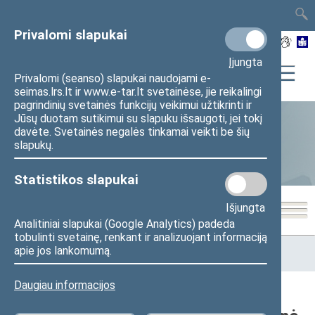
TAIS
TAR
LT
I
EN
Privalomi slapukai
Įjungta
Privalomi (seanso) slapukai naudojami e-
seimas.lrs.lt ir www.e-tar.lt svetainėse, jie reikalingi
pagrindinių svetainės funkcijų veikimui užtikrinti ir
Jūsų duotam sutikimui su slapuku išsaugoti, jei tokį
davėte. Svetainės negalės tinkamai veikti be šių
Seimo narių aktyvumas
slapukų.
Statistikos slapukai
Išjungta
Analitiniai slapukai (Google Analytics) padeda
tobulinti svetainę, renkant ir analizuojant informaciją
Pradžia
>
Statistika
>
Seimo narių aktyvumas
>
Seimo nario
apie jos lankomumą.
veiklos statistika
Daugiau informacijos