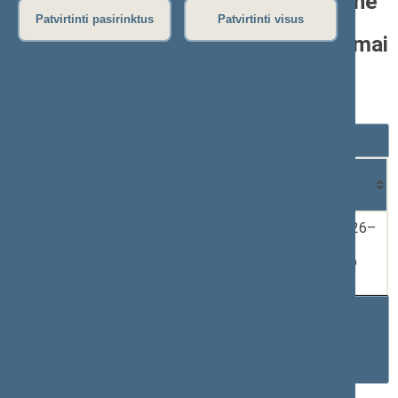
Laura Asadauskaitė-Zadneprovskienė
Patvirtinti pasirinktus
Patvirtinti visus
Seimo narių grupėje pateikti pasiūlymai
dėl teisės aktų projektų
nuo 2024-11-14
Rodyti
įrašų
Dokumento
Data
Dokumentas
numeris
1.
2025-
XVP-851
PASIŪLYMAS dėl 2026–
11-06
2028 metų biudžeto
patvirtinimo įstatymo
projekto
Rodomi įrašai nuo 1 iki 1 iš 1 įrašų
Ankstesnis
1
Tolimesnis