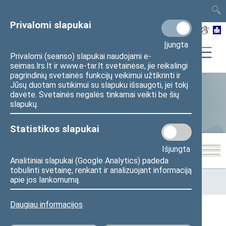
TAIS
TAR
LT
I
EN
Privalomi slapukai
Įjungta
Privalomi (seanso) slapukai naudojami e-
seimas.lrs.lt ir www.e-tar.lt svetainėse, jie reikalingi
pagrindinių svetainės funkcijų veikimui užtikrinti ir
Jūsų duotam sutikimui su slapuku išsaugoti, jei tokį
davėte. Svetainės negalės tinkamai veikti be šių
Seimo narių aktyvumas
slapukų.
Statistikos slapukai
Išjungta
Analitiniai slapukai (Google Analytics) padeda
tobulinti svetainę, renkant ir analizuojant informaciją
Pradžia
>
Statistika
>
Seimo narių aktyvumas
>
Seimo nario
apie jos lankomumą.
veiklos statistika
Daugiau informacijos