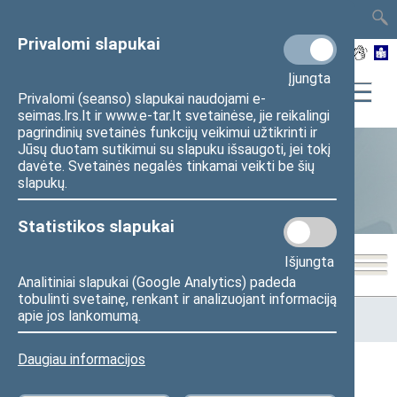
TAIS
TAR
LT
I
EN
Privalomi slapukai
Įjungta
Privalomi (seanso) slapukai naudojami e-
seimas.lrs.lt ir www.e-tar.lt svetainėse, jie reikalingi
pagrindinių svetainės funkcijų veikimui užtikrinti ir
Jūsų duotam sutikimui su slapuku išsaugoti, jei tokį
davėte. Svetainės negalės tinkamai veikti be šių
Seimo narių aktyvumas
slapukų.
Statistikos slapukai
Išjungta
Analitiniai slapukai (Google Analytics) padeda
tobulinti svetainę, renkant ir analizuojant informaciją
Pradžia
>
Statistika
>
Seimo narių aktyvumas
>
Seimo nario
apie jos lankomumą.
veiklos statistika
Daugiau informacijos