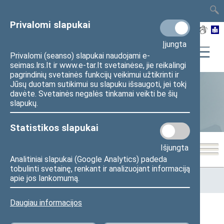
TAIS
TAR
LT
I
EN
Privalomi slapukai
Įjungta
Privalomi (seanso) slapukai naudojami e-
seimas.lrs.lt ir www.e-tar.lt svetainėse, jie reikalingi
pagrindinių svetainės funkcijų veikimui užtikrinti ir
Jūsų duotam sutikimui su slapuku išsaugoti, jei tokį
davėte. Svetainės negalės tinkamai veikti be šių
Seimo narių aktyvumas
slapukų.
Statistikos slapukai
Išjungta
Analitiniai slapukai (Google Analytics) padeda
tobulinti svetainę, renkant ir analizuojant informaciją
Pradžia
>
Statistika
>
Seimo narių aktyvumas
>
Seimo nario
apie jos lankomumą.
veiklos statistika
Daugiau informacijos