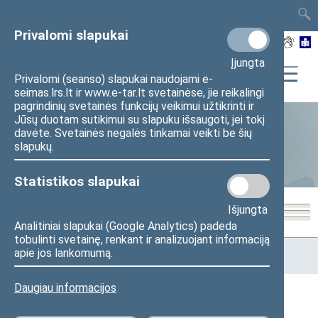
TAIS
TAR
LT
I
EN
Privalomi slapukai
Įjungta
Privalomi (seanso) slapukai naudojami e-
seimas.lrs.lt ir www.e-tar.lt svetainėse, jie reikalingi
pagrindinių svetainės funkcijų veikimui užtikrinti ir
Jūsų duotam sutikimui su slapuku išsaugoti, jei tokį
davėte. Svetainės negalės tinkamai veikti be šių
Seimo narių aktyvumas
slapukų.
Statistikos slapukai
Išjungta
Analitiniai slapukai (Google Analytics) padeda
tobulinti svetainę, renkant ir analizuojant informaciją
Pradžia
>
Statistika
>
Seimo narių aktyvumas
>
Seimo nario
apie jos lankomumą.
veiklos statistika
Daugiau informacijos