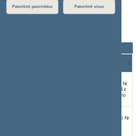
Aurimas Gaidžiūnas
Patvirtinti pasirinktus
Patvirtinti visus
Individualiai pateikti pasiūlymai dėl
teisės aktų projektų
nuo 2016-11-14 iki 2020-11-13
Rodyti
įrašų
Dokumento
Data
Dokumentas
numeris
1.
2017-
XIIIP-435
PASIŪLYMAS dėl
05-04
Medžioklės įstatymo Nr.
IX-966 5, 6, 11, 13, 14 ir
15 straipsnių pakeitimo
įstatymo projekto
2.
2018-
XIIIP-1279(2)
PASIŪLYMAS dėl
10-10
Veterinarijos įstatymo Nr.
I-2110 15, 16 ir 17
straipsnių pakeitimo
įstatymo projekto