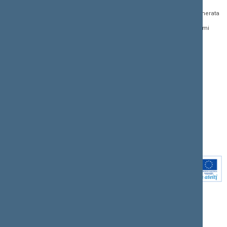
saugomi Juridinių
aktų projektai
asmenų registre, kodas
Naujienų prenumerata
Naujausi įsigalioję
188605295
įstatymai
Dažnai užduodami
© Lietuvos Respublikos
klausimai (DUK)
Naujausi svetainės
Seimo kanceliarija,
dokumentai
biudžetinė įstaiga
Facebook
Korupcijos prevencija
Flickr
Pranešėjų apsauga
X.com
Nuorodos
Youtube
Svetainės žemėlapis
Instagram
Rodyklė (A - Z)
Linkedin
Paieška
Intranetas