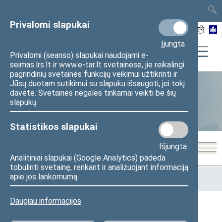
TAIS
TAR
LT
I
EN
Privalomi slapukai
Įjungta
Privalomi (seanso) slapukai naudojami e-
seimas.lrs.lt ir www.e-tar.lt svetainėse, jie reikalingi
pagrindinių svetainės funkcijų veikimui užtikrinti ir
Jūsų duotam sutikimui su slapuku išsaugoti, jei tokį
davėte. Svetainės negalės tinkamai veikti be šių
Seimo narių aktyvumas
slapukų.
Statistikos slapukai
Išjungta
Analitiniai slapukai (Google Analytics) padeda
tobulinti svetainę, renkant ir analizuojant informaciją
Pradžia
>
Statistika
>
Seimo narių aktyvumas
>
Seimo nario
apie jos lankomumą.
veiklos statistika
Daugiau informacijos