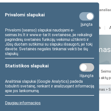
Numatomos transliac
Privalomi slapukai
Įjungta
Sudėtis
I
Veikla
I
Privalomi (seanso) slapukai naudojami e-
seimas.lrs.lt ir www.e-tar.lt svetainėse, jie reikalingi
pagrindinių svetainės funkcijų veikimui užtikrinti ir
Jūsų duotam sutikimui su slapuku išsaugoti, jei tokį
Seimo narių aktyvumas
davėte. Svetainės negalės tinkamai veikti be šių
slapukų.
Statistikos slapukai
Balsavimas už svarstomą dokumentą
Seimo 
Išjungta
Seimo narių inicijuoti pasiūlymai dėl teisės aktų 
Analitiniai slapukai (Google Analytics) padeda
tobulinti svetainę, renkant ir analizuojant informaciją
Pradžia
>
Statistika
>
Seimo narių aktyvumas
>
S
apie jos lankomumą.
Daugiau informacijos
Kęstutis Mažeika