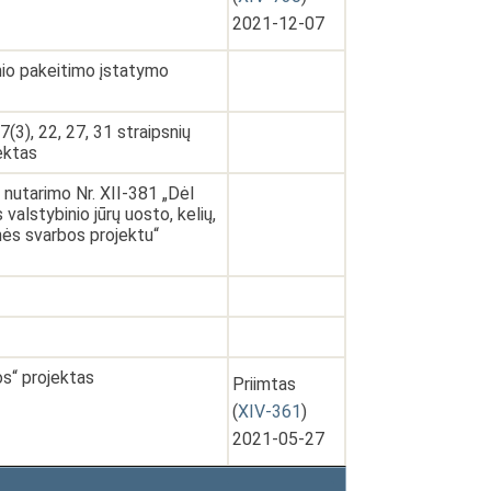
2021-12-07
nio pakeitimo įstatymo
7(3), 22, 27, 31 straipsnių
ektas
nutarimo Nr. XII-381 „Dėl
alstybinio jūrų uosto, kelių,
nės svarbos projektu“
os“ projektas
Priimtas
(
XIV-361
)
2021-05-27