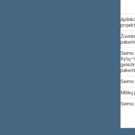
5.
2021-03-15
XIVP-344
Aplink
projek
6.
2021-03-15
XIVP-343
Žuvinin
pakeit
7.
2021-04-01
XIVP-390
Seimo 
Rytų–V
geleži
pakeit
8.
2021-04-01
XIVP-391
Seimo 
9.
2021-04-06
XIVP-402
Miškų 
10.
2021-05-20
XIVP-531
Seimo 