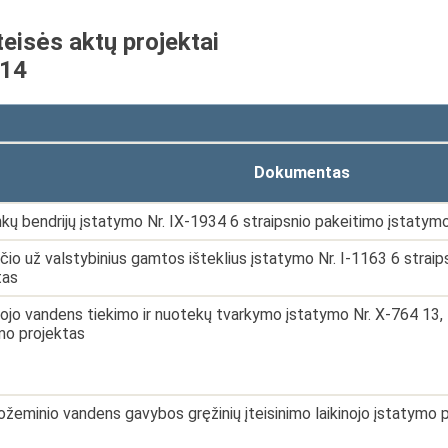
teisės aktų projektai
-14
Dokumentas
nkų bendrijų įstatymo Nr. IX-1934 6 straipsnio pakeitimo įstatym
io už valstybinius gamtos išteklius įstatymo Nr. I-1163 6 strai
tas
ojo vandens tiekimo ir nuotekų tvarkymo įstatymo Nr. X-764 13, 1
mo projektas
ožeminio vandens gavybos gręžinių įteisinimo laikinojo įstatymo 