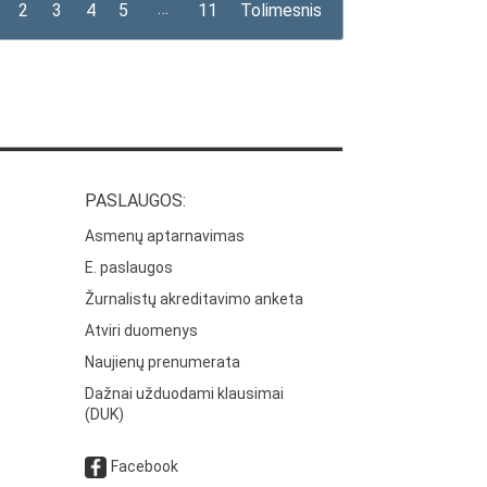
…
2
3
4
5
11
Tolimesnis
PASLAUGOS:
Asmenų aptarnavimas
E. paslaugos
Žurnalistų akreditavimo anketa
Atviri duomenys
Naujienų prenumerata
Dažnai užduodami klausimai
(DUK)
Facebook