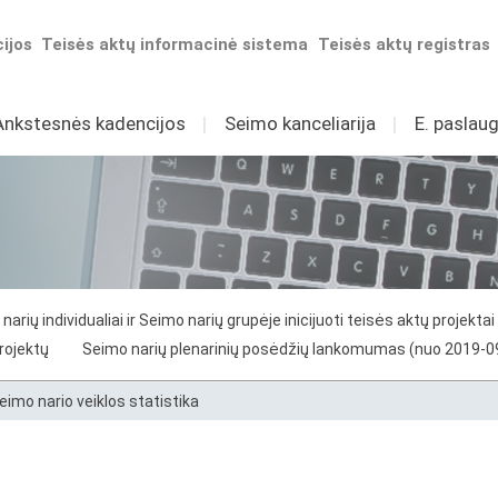
ijos
Teisės aktų informacinė sistema
Teisės aktų registras
Ankstesnės kadencijos
I
Seimo kanceliarija
I
E. paslaug
narių individualiai ir Seimo narių grupėje inicijuoti teisės aktų projektai
projektų
Seimo narių plenarinių posėdžių lankomumas (nuo 2019-0
eimo nario veiklos statistika