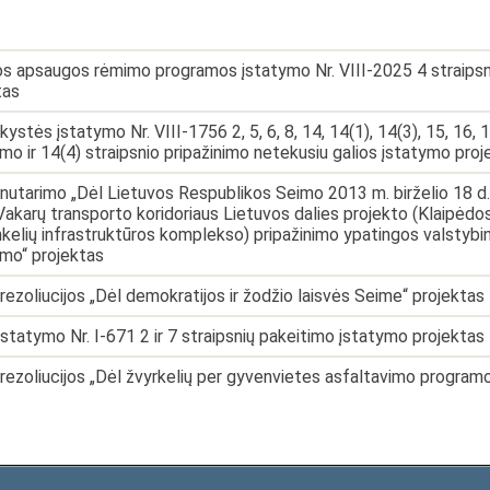
os apsaugos rėmimo programos įstatymo Nr. VIII-2025 4 straips
tas
kystės įstatymo Nr. VIII-1756 2, 5, 6, 8, 14, 14(1), 14(3), 15, 16, 1
imo ir 14(4) straipsnio pripažinimo netekusiu galios įstatymo proj
nutarimo „Dėl Lietuvos Respublikos Seimo 2013 m. birželio 18 d. 
akarų transporto koridoriaus Lietuvos dalies projekto (Klaipėdos v
nkelių infrastruktūros komplekso) pripažinimo ypatingos valstybi
imo“ projektas
rezoliucijos „Dėl demokratijos ir žodžio laisvės Seime“ projektas
įstatymo Nr. I-671 2 ir 7 straipsnių pakeitimo įstatymo projektas
rezoliucijos „Dėl žvyrkelių per gyvenvietes asfaltavimo program