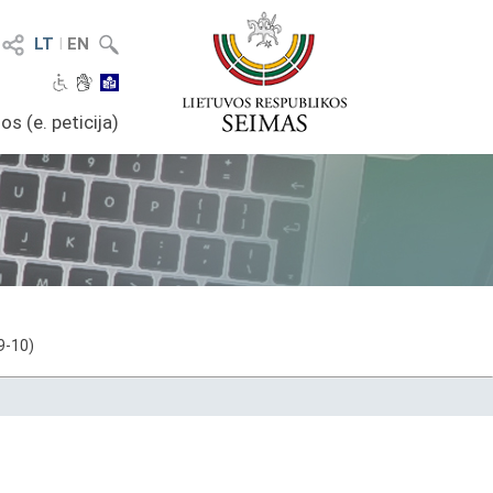
LT
I
EN
os (e. peticija)
9-10)