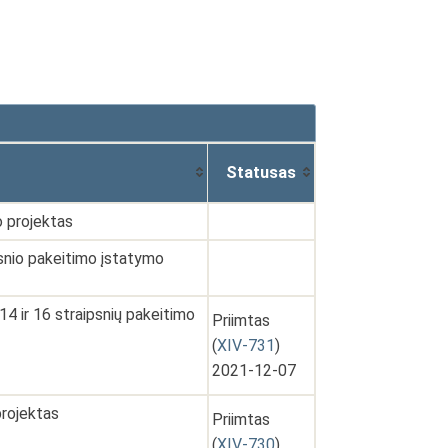
Statusas
o projektas
psnio pakeitimo įstatymo
4 ir 16 straipsnių pakeitimo
Priimtas
(
XIV-731
)
2021-12-07
projektas
Priimtas
(
XIV-730
)