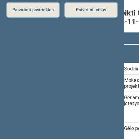
Patvirtinti pasirinktus
Patvirtinti visus
Seimo narių grupėje pateikti 
nuo 2020-11-13 iki 2024-11
Rodyti
įrašų
Dokumento
Data
numeris
1.
2020-12-02
XIVP-65
Sodini
2.
2020-12-23
XIVP-145
Mokesč
projek
3.
2020-12-23
XIVP-146
Geriam
įstaty
4.
2020-12-23
XIVP-144
Gėlo p