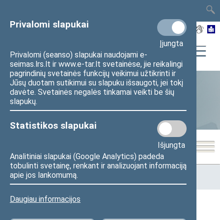
TAIS
TAR
LT
I
EN
Privalomi slapukai
Įjungta
Privalomi (seanso) slapukai naudojami e-
seimas.lrs.lt ir www.e-tar.lt svetainėse, jie reikalingi
pagrindinių svetainės funkcijų veikimui užtikrinti ir
Jūsų duotam sutikimui su slapuku išsaugoti, jei tokį
davėte. Svetainės negalės tinkamai veikti be šių
Seimo narių aktyvumas
slapukų.
Statistikos slapukai
Išjungta
Analitiniai slapukai (Google Analytics) padeda
tobulinti svetainę, renkant ir analizuojant informaciją
Pradžia
>
Statistika
>
Seimo narių aktyvumas
>
Seimo nario
apie jos lankomumą.
veiklos statistika
Daugiau informacijos