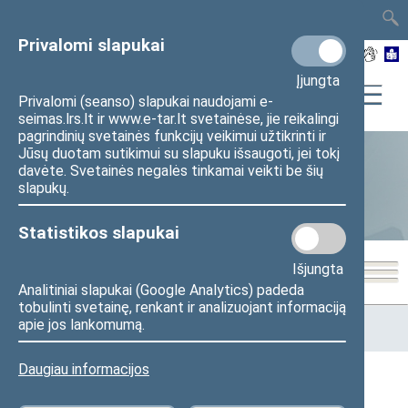
TAIS
TAR
LT
I
EN
Privalomi slapukai
Įjungta
Privalomi (seanso) slapukai naudojami e-
seimas.lrs.lt ir www.e-tar.lt svetainėse, jie reikalingi
pagrindinių svetainės funkcijų veikimui užtikrinti ir
Jūsų duotam sutikimui su slapuku išsaugoti, jei tokį
davėte. Svetainės negalės tinkamai veikti be šių
Seimo narių aktyvumas
slapukų.
Statistikos slapukai
Išjungta
Analitiniai slapukai (Google Analytics) padeda
tobulinti svetainę, renkant ir analizuojant informaciją
Pradžia
>
Statistika
>
Seimo narių aktyvumas
>
Seimo nario
apie jos lankomumą.
veiklos statistika
Daugiau informacijos