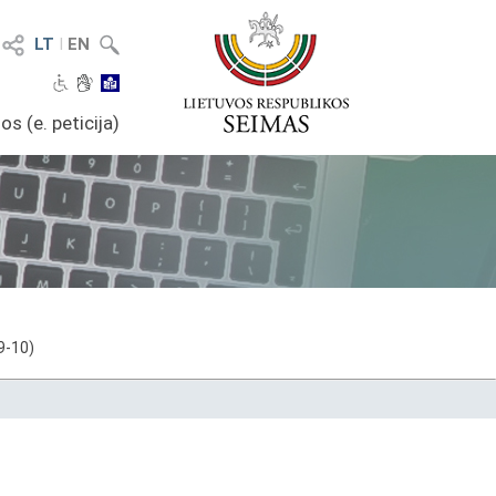
LT
I
EN
os (e. peticija)
9-10)