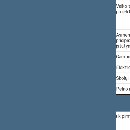
5.
2025-02-14
XVP-132
Vaiko 
projek
6.
2025-02-14
XVP-133
Asmenų
prisipa
įstaty
7.
2025-02-27
XVP-170
Gamtin
8.
2025-02-27
XVP-169
Elektr
9.
2025-03-13
XVP-205
Skolų 
10.
2025-03-13
XVP-204
Pelno 
Rodomi įrašai nuo 1 iki 10 iš 55 įrašų
Pateikiamoje statistikoje skaičiuojami tik pirmi