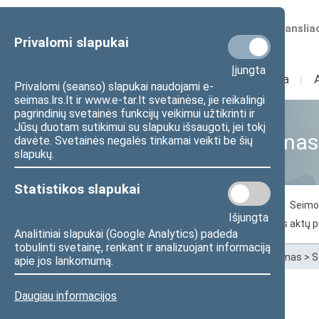
Numatomos transliac
Privalomi slapukai
Įjungta
Sudėtis
I
Veikla
I
Privalomi (seanso) slapukai naudojami e-
seimas.lrs.lt ir www.e-tar.lt svetainėse, jie reikalingi
pagrindinių svetainės funkcijų veikimui užtikrinti ir
Jūsų duotam sutikimui su slapuku išsaugoti, jei tokį
Seimo narių aktyvumas
davėte. Svetainės negalės tinkamai veikti be šių
slapukų.
Statistikos slapukai
Balsavimas už svarstomą dokumentą
Seimo 
Išjungta
Seimo narių inicijuoti pasiūlymai dėl teisės aktų 
Analitiniai slapukai (Google Analytics) padeda
tobulinti svetainę, renkant ir analizuojant informaciją
Pradžia
>
Statistika
>
Seimo narių aktyvumas
>
S
apie jos lankomumą.
Daugiau informacijos
Petras Dargis