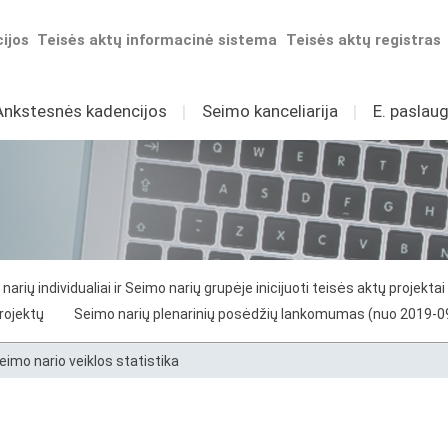
ijos
Teisės aktų informacinė sistema
Teisės aktų registras
Ankstesnės kadencijos
I
Seimo kanceliarija
I
E. paslaug
narių individualiai ir Seimo narių grupėje inicijuoti teisės aktų projektai
projektų
Seimo narių plenarinių posėdžių lankomumas (nuo 2019-0
eimo nario veiklos statistika