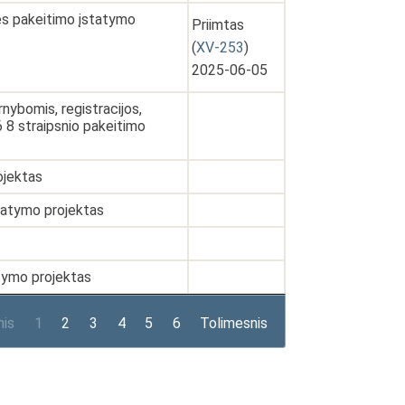
ies pakeitimo įstatymo
Priimtas
(
XV-253
)
2025-06-05
nybomis, registracijos,
36 8 straipsnio pakeitimo
ojektas
statymo projektas
atymo projektas
nis
1
2
3
4
5
6
Tolimesnis