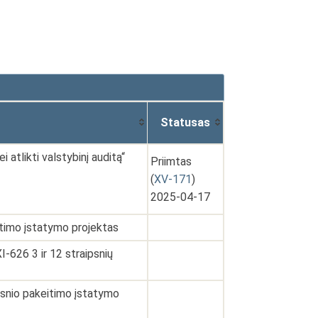
Statusas
atlikti valstybinį auditą“
Priimtas
(
XV-171
)
2025-04-17
itimo įstatymo projektas
626 3 ir 12 straipsnių
ipsnio pakeitimo įstatymo