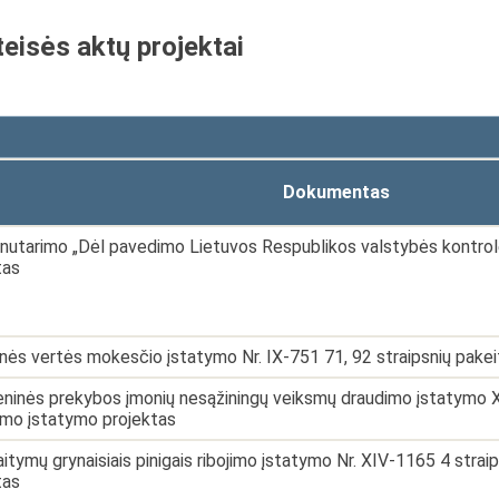
teisės aktų projektai
Dokumentas
nutarimo „Dėl pavedimo Lietuvos Respublikos valstybės kontrolei 
tas
inės vertės mokesčio įstatymo Nr. IX-751 71, 92 straipsnių pake
inės prekybos įmonių nesąžiningų veiksmų draudimo įstatymo XI-
imo įstatymo projektas
aitymų grynaisiais pinigais ribojimo įstatymo Nr. XIV-1165 4 stra
tas