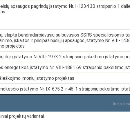
teisių apsaugos pagrindų įstatymo Nr. I-1234 30 straipsnio 1 dal
tas
, slapta bendradarbiavusių su buvusios SSRS specialiosiomis tar
žinimo, įskaitos ir prisipažinusiųjų apsaugos įstatymo Nr. VIII-14
mo projektas
ių dujų įstatymo Nr.VIII-1973 2 straipsnio pakeitimo įstatymo pr
os energetikos įstatymo Nr. VIII-1881 69 straipsnio pakeitimo į
išieškojimo įmonių įstatymo projektas
mokesčio įstatymo Nr. IX-675 2 ir 46-1 straipsnių pakeitimo įst
Ankstes
niai projektų variantai.