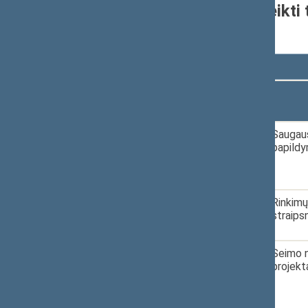
Seimo narių grupėje pateikti 
nuo 2024-11-14
Rodyti
įrašų
Dokumento
Data
numeris
1.
2024-12-10
XVP-69
Saugaus
papildy
2.
2025-01-08
XVP-93
Rinkimų
straips
3.
2025-01-17
XVP-105
Seimo n
projekt