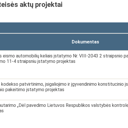
teisės aktų projektai
Dokumentas
 eismo automobilių keliais įstatymo Nr. VIII-2043 2 straipsnio p
mo 11-4 straipsniu įstatymo projektas
 kodekso patvirtinimo, įsigaliojimo ir įgyvendinimo konstitucinio
nio pakeitimo įstatymo projektas
utarimo „Dėl pavedimo Lietuvos Respublikos valstybės kontrolei a
as