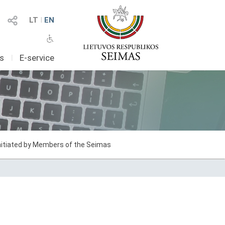
LT
I
EN
as
I
E-service
initiated by Members of the Seimas