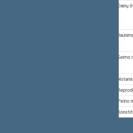
4.
2025-02-10
XVP-123
Dainų š
5.
2025-02-18
XVP-146
Jaunimo
6.
2025-03-24
XVP-251
Seimo r
7.
2025-03-25
XVP-261
Notaria
8.
2025-04-07
XVP-286
Reprodu
9.
2025-04-14
XVP-308
Pelno m
10.
2025-06-04
XVP-545
Konstit
Rodomi įrašai nuo 1 iki 10 iš 38 įrašų