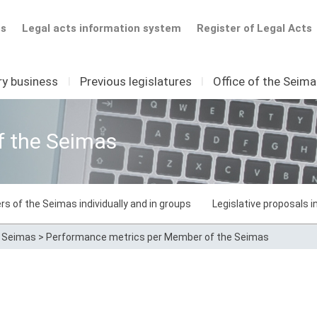
ts
Legal acts information system
Register of Legal Acts
ry business
I
Previous legislatures
I
Office of the Seim
f the Seimas
rs of the Seimas individually and in groups
Legislative proposals 
e Seimas
>
Performance metrics per Member of the Seimas