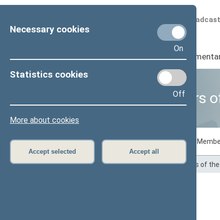
Scheduled broadcas
Necessary cookies
On
Seimas
I
Parliamenta
Statistics cookies
Off
Business of Members o
More about cookies
Voting records
Draft laws initiated by Membe
Accept selected
Accept all
Home
>
Statistics
>
Business of Members of th
Andrius Bagdonas