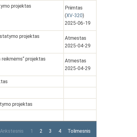
atymo projektas
Priimtas
(
XV-320
)
2025-06-19
 įstatymo projektas
Atmestas
2025-04-29
s reikmėms“ projektas
Atmestas
2025-04-29
ktas
tatymo projektas
Ankstesnis
1
2
3
4
Tolimesnis