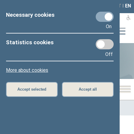
LAIS
RLA
LT
I
EN
Necessary cookies
On
Statistics cookies
Business of Members of the
Off
Seimas
More about cookies
Accept selected
Accept all
Home
>
Statistics
>
Business of Members of the Seimas
>
Performance metrics per Member of the Seimas