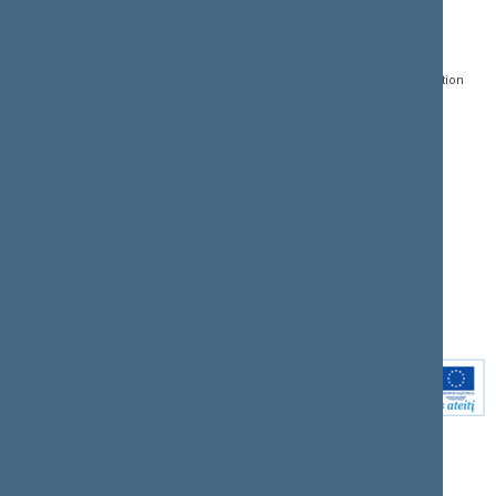
Gedimino pr. 53, LT-
Register of Legal Acts
E-services
01109 Vilnius,
Lithuania
Search for legal acts and
Media Accreditation
draft legal acts
Form
+370 5 239 6060
E-mail:
priim@lrs.lt
Latest developments
Facebook
© Office of the Seimas of
Latest laws coming into
the Republic of Lithuania
force
Flickr
X.com
Youtube
Instagram
Linkedin