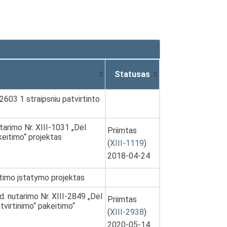
Statusas
-2603 1 straipsniu patvirtinto
arimo Nr. XIII-1031 „Dėl
Priimtas
keitimo“ projektas
(
XIII-1119
)
2018-04-24
eitimo įstatymo projektas
. nutarimo Nr. XIII-2849 „Dėl
Priimtas
virtinimo“ pakeitimo“
(
XIII-2938
)
2020-05-14