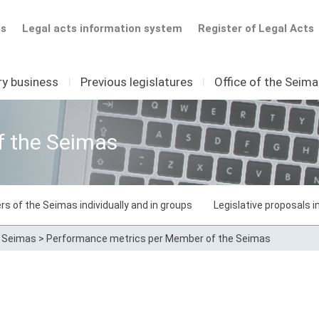
ts
Legal acts information system
Register of Legal Acts
ry business
I
Previous legislatures
I
Office of the Seim
f the Seimas
rs of the Seimas individually and in groups
Legislative proposals 
e Seimas
>
Performance metrics per Member of the Seimas