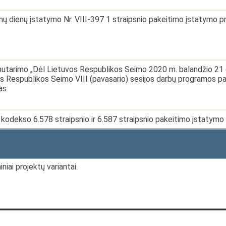
nų dienų įstatymo Nr. VIII-397 1 straipsnio pakeitimo įstatymo p
utarimo „Dėl Lietuvos Respublikos Seimo 2020 m. balandžio 21 d
s Respublikos Seimo VIII (pavasario) sesijos darbų programos pat
as
io kodekso 6.578 straipsnio ir 6.587 straipsnio pakeitimo įstatymo
niai projektų variantai.