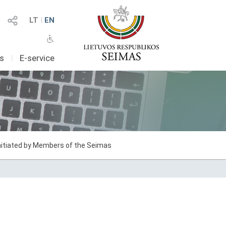
LT
I
EN
as
I
E-service
initiated by Members of the Seimas