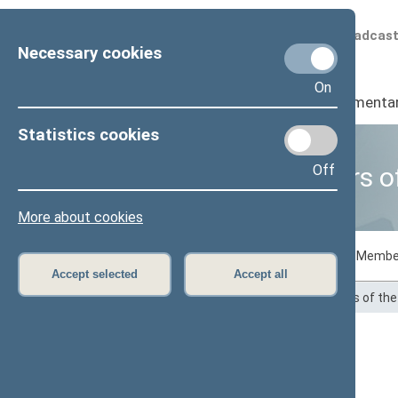
Scheduled broadcas
Necessary cookies
On
Seimas
I
Parliamenta
Statistics cookies
Off
Business of Members o
More about cookies
Voting records
Draft laws initiated by Membe
Accept selected
Accept all
Home
>
Statistics
>
Business of Members of th
Gediminas Vasiliauskas