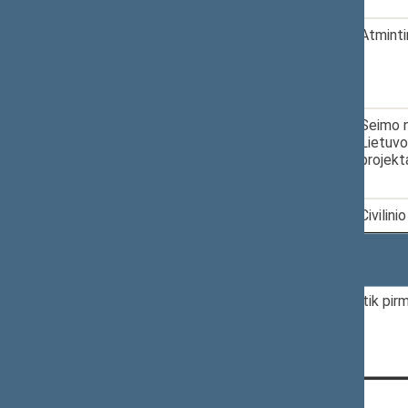
5.
2020-06-05
XIIIP-4940
Atminti
6.
2020-06-11
XIIIP-4970
Seimo n
Lietuvo
projekt
7.
2020-07-28
XIIIP-5080
Civilin
Rodomi įrašai nuo 1 iki 7 iš 7 įrašų
Pateikiamoje statistikoje skaičiuojami tik pirmi