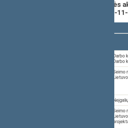
Individualiai pateikti teisės a
nuo 2016-11-14 iki 2020-11
Rodyti
įrašų
Dokumento
Data
numeris
1.
2017-11-08
XIIIP-1314
Darbo k
Darbo k
2.
2018-04-24
XIIIP-2006
Seimo n
Lietuvo
3.
2019-11-05
XIIIP-4127
Neįgali
4.
2020-05-12
XIIIP-4836
Seimo n
Lietuvo
projekt