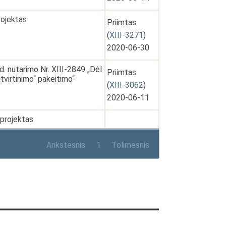
rojektas
Priimtas
(
XIII-3271
)
2020-06-30
. nutarimo Nr. XIII-2849 „Dėl
Priimtas
virtinimo“ pakeitimo“
(
XIII-3062
)
2020-06-11
 projektas
Ankstesnis
1
Tolimesnis