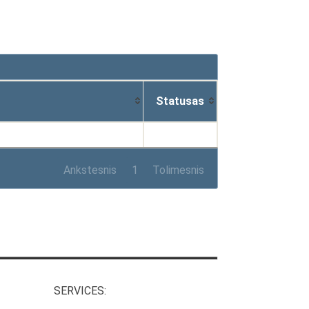
Statusas
Ankstesnis
1
Tolimesnis
SERVICES: