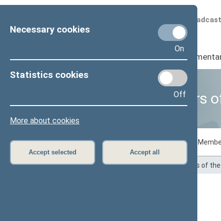
Scheduled broadcas
Necessary cookies
On
Seimas
I
Parliamenta
Statistics cookies
Off
Business of Members o
More about cookies
Voting records
Draft laws initiated by Membe
Accept selected
Accept all
Home
>
Statistics
>
Business of Members of th
Jonas Liesys