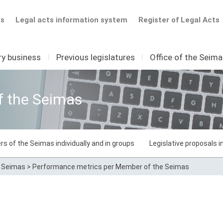
ts
Legal acts information system
Register of Legal Acts
ry business
I
Previous legislatures
I
Office of the Seim
f the Seimas
rs of the Seimas individually and in groups
Legislative proposals 
e Seimas
>
Performance metrics per Member of the Seimas