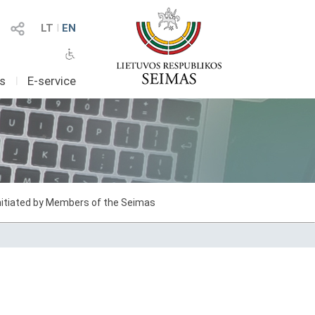
LT
I
EN
as
I
E-service
initiated by Members of the Seimas