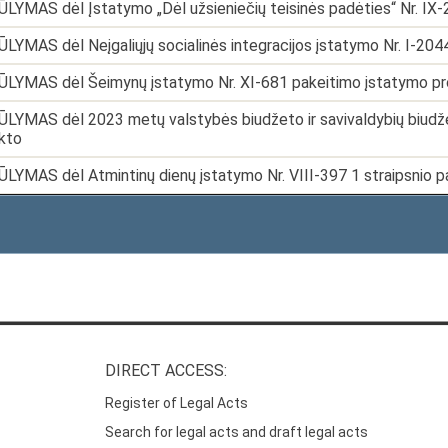
LYMAS dėl Įstatymo „Dėl užsieniečių teisinės padėties“ Nr. IX
LYMAS dėl Neįgaliųjų socialinės integracijos įstatymo Nr. I-20
ŪLYMAS dėl Šeimynų įstatymo Nr. XI-681 pakeitimo įstatymo pr
LYMAS dėl 2023 metų valstybės biudžeto ir savivaldybių biudžetų
kto
LYMAS dėl Atmintinų dienų įstatymo Nr. VIII-397 1 straipsnio p
DIRECT ACCESS:
Register of Legal Acts
Search for legal acts and draft legal acts