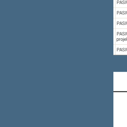
6.
2022-05-31
XIVP-1648
PASIŪ
7.
2022-10-13
XIVP-2014
PASIŪ
8.
2022-10-25
XIVP-1978(2)
PASI
9.
2022-11-18
XIVP-2146(2)
PASIŪ
proje
10.
2023-03-10
XIVP-2448
PASIŪ
Rodomi įrašai nuo 1 iki 10 iš 12 įrašų
CONTACTS:
Gedimino pr. 53, LT-01109 Vilnius,
Lithuania
+370 5 239 6060