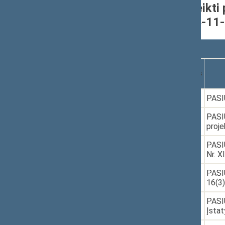
Seimo narių grupėje pateikti 
nuo 2020-11-17 iki 2024-11
Rodyti
įrašų
Dokumento
Data
numeris
1.
2020-11-30
XIIIP-5344(2)
PASIŪ
2.
2021-05-20
XIVP-498
PASIŪ
proje
3.
2021-06-17
XIVP-495(2)
PASIŪ
Nr. X
4.
2021-10-15
XIVP-513
PASIŪ
16(3)
5.
2022-05-17
XIVP-879(2)
PASIŪ
Įstat