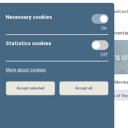
Scheduled broadcas
Necessary cookies
On
Seimas
I
Parliamenta
Statistics cookies
Off
Business of Members o
More about cookies
Voting records
Draft laws initiated by Membe
Accept selected
Accept all
Home
>
Statistics
>
Business of Members of th
Justas Džiugelis