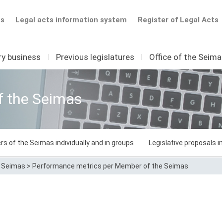
ts
Legal acts information system
Register of Legal Acts
ry business
I
Previous legislatures
I
Office of the Seim
f the Seimas
rs of the Seimas individually and in groups
Legislative proposals 
e Seimas
>
Performance metrics per Member of the Seimas