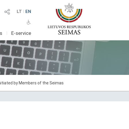
LT
I
EN
as
I
E-service
initiated by Members of the Seimas