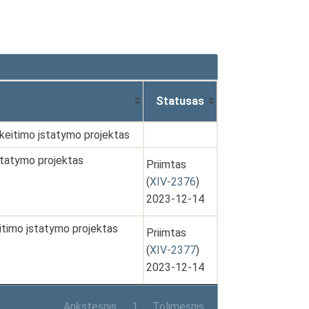
Statusas
pakeitimo įstatymo projektas
statymo projektas
Priimtas
(
XIV-2376
)
2023-12-14
eitimo įstatymo projektas
Priimtas
(
XIV-2377
)
2023-12-14
Ankstesnis
1
Tolimesnis