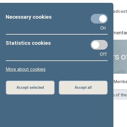
Scheduled broadcas
Necessary cookies
On
Seimas
I
Parliamenta
Statistics cookies
Off
Business of Members o
More about cookies
Voting records
Draft laws initiated by Membe
Accept selected
Accept all
Home
>
Statistics
>
Business of Members of th
Algirdas Sysas