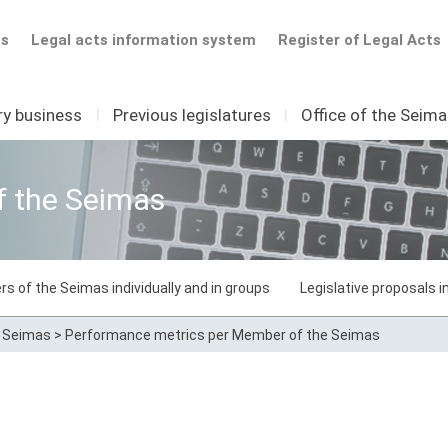
ts
Legal acts information system
Register of Legal Acts
ry business
I
Previous legislatures
I
Office of the Seim
f the Seimas
rs of the Seimas individually and in groups
Legislative proposals 
e Seimas
>
Performance metrics per Member of the Seimas