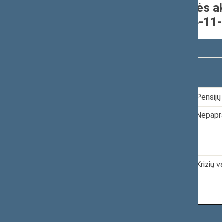
Individualiai pateikti teisės a
nuo 2020-11-13 iki 2024-11
Rodyti
įrašų
Dokumento
Data
numeris
1.
2023-04-06
XIVP-2622
Pensijų
2.
2023-05-24
XIVP-2792
Nepapra
3.
2023-05-24
XIVP-2793
Krizių 
Rodomi įrašai nuo 1 iki 3 iš 3 įrašų