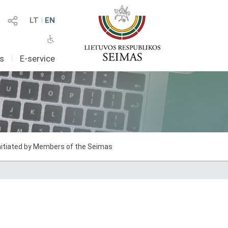
LT
I
EN
as
I
E-service
initiated by Members of the Seimas