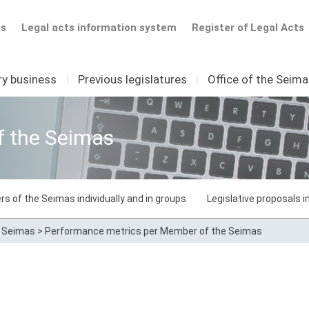
ts
Legal acts information system
Register of Legal Acts
ry business
I
Previous legislatures
I
Office of the Seim
f the Seimas
rs of the Seimas individually and in groups
Legislative proposals 
e Seimas
>
Performance metrics per Member of the Seimas