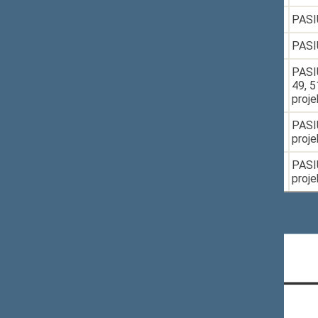
6.
2017-06-13
XIIIP-717
PASIŪ
7.
2017-06-27
XIIIP-742(2)
PASIŪ
8.
2017-07-04
XIIP-4598(2)
PASIŪ
49, 5
proje
9.
2017-10-31
XIIIP-1227
PASIŪ
proje
10.
2017-10-31
XIIIP-1227
PASIŪ
proje
Rodomi įrašai nuo 1 iki 10 iš 36 įrašų
CONTACTS: