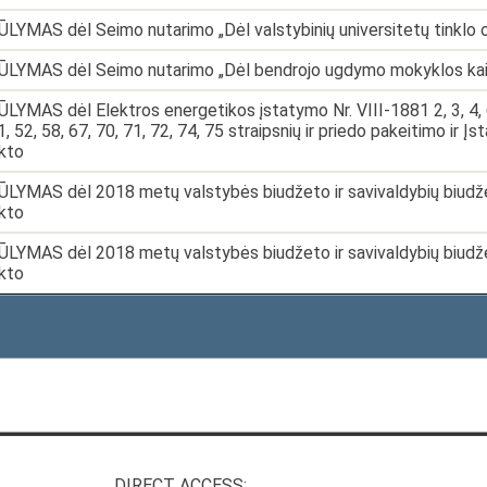
LYMAS dėl Seimo nutarimo „Dėl valstybinių universitetų tinklo o
LYMAS dėl Seimo nutarimo „Dėl bendrojo ugdymo mokyklos kaitos
LYMAS dėl Elektros energetikos įstatymo Nr. VIII-1881 2, 3, 4, 6, 7
1, 52, 58, 67, 70, 71, 72, 74, 75 straipsnių ir priedo pakeitimo ir
kto
LYMAS dėl 2018 metų valstybės biudžeto ir savivaldybių biudžetų
kto
LYMAS dėl 2018 metų valstybės biudžeto ir savivaldybių biudžetų
kto
DIRECT ACCESS: