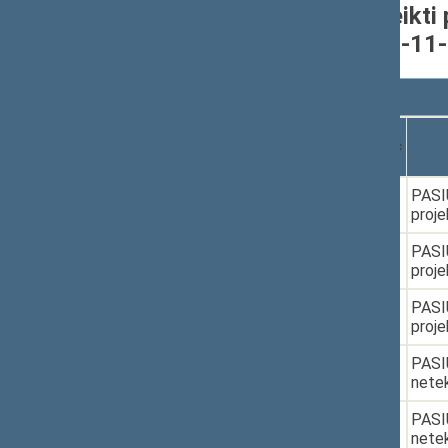
Seimo narių grupėje pateikti 
nuo 2016-11-14 iki 2020-11
Rodyti
įrašų
Dokumento
Data
numeris
1.
2016-12-15
XIIP-4790(2)
PASIŪ
proje
2.
2016-12-16
XIIP-4790(2)
PASIŪ
proje
3.
2017-04-04
XIIP-4804(2)
PASIŪ
proje
4.
2017-06-12
XIIIP-628
PASIŪ
netek
5.
2017-06-12
XIIIP-628
PASIŪ
netek