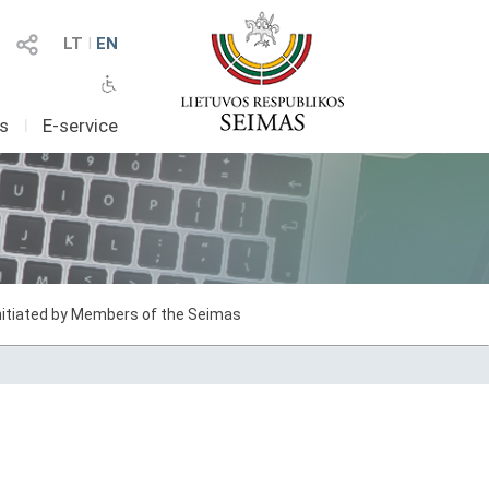
LT
I
EN
as
I
E-service
initiated by Members of the Seimas