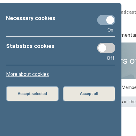
Scheduled broadcas
Necessary cookies
On
Seimas
I
Parliamenta
Statistics cookies
Off
Business of Members o
More about cookies
Voting records
Draft laws initiated by Membe
Accept selected
Accept all
Home
>
Statistics
>
Business of Members of th
Jonas Jarutis