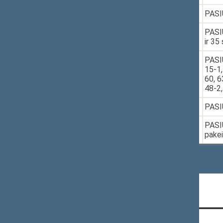
6.
2025-06-05
XVP-440
PASIŪ
7.
2025-06-06
XVP-436
PASIŪ
ir 35
8.
2025-06-06
XIVP-4238
PASIŪ
15-1,
60, 6
48-2,
9.
2025-06-06
XVP-433
PASI
10.
2025-06-06
XVP-435
PASIŪ
pakei
Rodomi įrašai nuo 1 iki 10 iš 21 įrašų