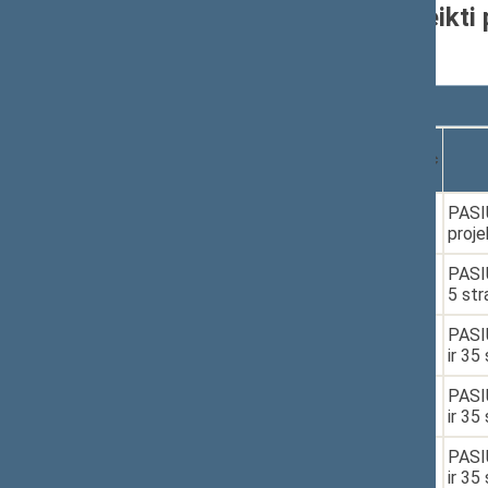
Seimo narių grupėje pateikti 
nuo 2024-11-14
Rodyti
įrašų
Dokumento
Data
numeris
1.
2025-03-24
XIVP-3540(2)
PASIŪ
proje
2.
2025-04-08
XVP-112(2)
PASIŪ
5 str
3.
2025-05-22
XVP-436
PASIŪ
ir 35
4.
2025-05-22
XVP-436
PASIŪ
ir 35
5.
2025-05-28
XVP-436
PASIŪ
ir 35