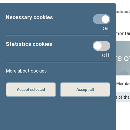
Scheduled broadcas
Necessary cookies
On
Seimas
I
Parliamenta
Statistics cookies
Off
Business of Members o
More about cookies
Voting records
Draft laws initiated by Membe
Accept selected
Accept all
Home
>
Statistics
>
Business of Members of th
Andrius Bagdonas