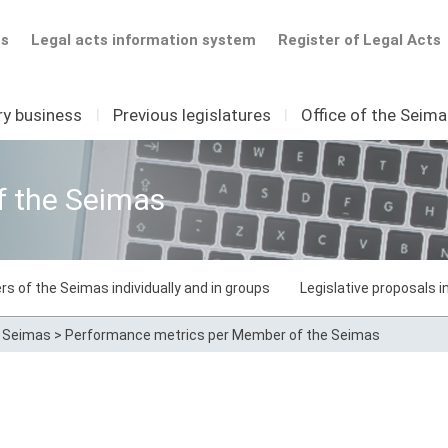
ts
Legal acts information system
Register of Legal Acts
ry business
I
Previous legislatures
I
Office of the Seim
f the Seimas
rs of the Seimas individually and in groups
Legislative proposals 
e Seimas
>
Performance metrics per Member of the Seimas