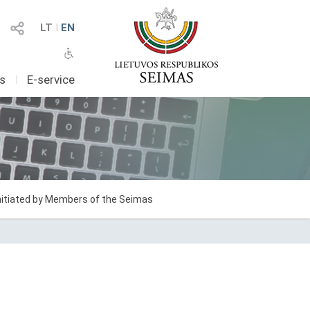
LT
I
EN
as
I
E-service
initiated by Members of the Seimas