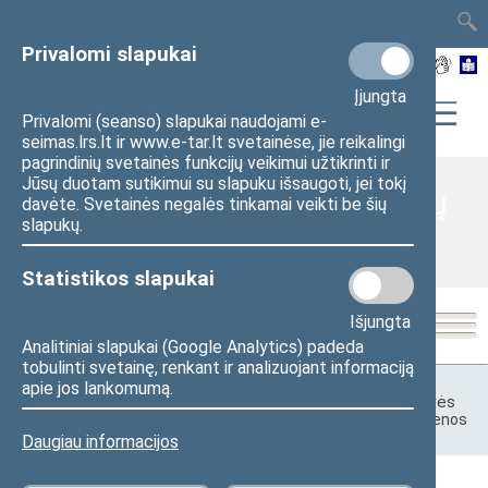
TAIS
TAR
LT
I
EN
Privalomi slapukai
Įjungta
Privalomi (seanso) slapukai naudojami e-
seimas.lrs.lt ir www.e-tar.lt svetainėse, jie reikalingi
pagrindinių svetainės funkcijų veikimui užtikrinti ir
Jūsų duotam sutikimui su slapuku išsaugoti, jei tokį
Valstybės švenčių ir atmintinų
davėte. Svetainės negalės tinkamai veikti be šių
slapukų.
dienų renginiai
Statistikos slapukai
Išjungta
Analitiniai slapukai (Google Analytics) padeda
tobulinti svetainę, renkant ir analizuojant informaciją
Pradžia
>
Visuomenei ir žiniasklaidai
>
Valstybės švenčių ir
apie jos lankomumą.
atmintinų dienų renginiai
>
Ankstesni Sausio 13-osios – Laisvės
gynėjų dienos minėjimo renginiai
>
2020 m. Laisvės gynėjų dienos
minėjimo renginiai
Daugiau informacijos