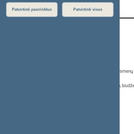
Patvirtinti pasirinktus
Patvirtinti visus
KONTAKTAI:
Gedimino pr. 53, 01109 Vilnius,
Lietuva
(0 5) 239 6060
El. p.
priim@lrs.lt
Duomenys kaupiami ir saugomi Juridinių asmenų 
kodas 188605295
© Lietuvos Respublikos Seimo kanceliarija, biudže