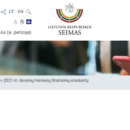
LT
I
EN
os (e. peticija)
>
2021 m. devynių mėnesių finansinių ataskaitų