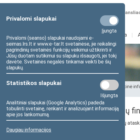
Numatomos transliac
Privalomi slapukai
Įjungta
Sudėtis
I
Veikla
I
Privalomi (seanso) slapukai naudojami e-
seimas.lrs.lt ir www.e-tar.lt svetainėse, jie reikalingi
pagrindinių svetainės funkcijų veikimui užtikrinti ir
Jūsų duotam sutikimui su slapuku išsaugoti, jei tokį
Seimo kanceliarija
davėte. Svetainės negalės tinkamai veikti be šių
slapukų.
Statistikos slapukai
Pradžia
>
Seimo kanceliarija
>
Administracinė inf
rinkinys
Išjungta
Analitiniai slapukai (Google Analytics) padeda
tobulinti svetainę, renkant ir analizuojant informaciją
2021 m. devynių mėnesių fin
apie jos lankomumą.
2021 m. devynių mėnesių finansinių ataska
Daugiau informacijos