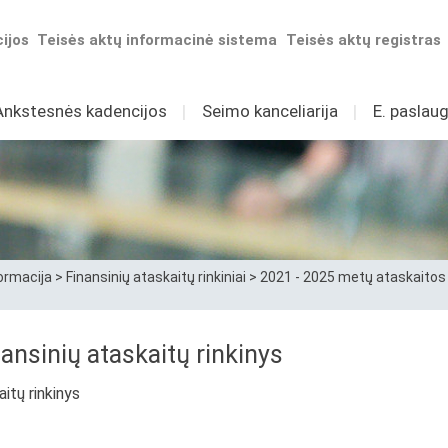
ijos
Teisės aktų informacinė sistema
Teisės aktų registras
Ankstesnės kadencijos
I
Seimo kanceliarija
I
E. paslaug
ormacija
>
Finansinių ataskaitų rinkiniai
>
2021 - 2025 metų ataskaitos
ansinių ataskaitų rinkinys
itų rinkinys