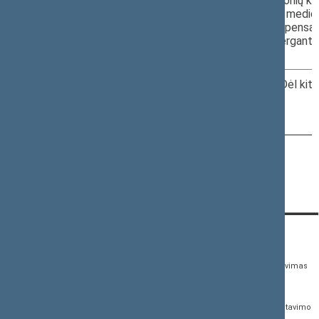
Valstybinės ligonių k
11.30–12.00
informacija dėl medic
III r. 108 k.
(prietaisų) kompensa
pacientams, serganti
diabetu
4.
2022-02-09
Kiti klausimai. Dėl ki
posėdžio
12.00–12.05
III r. 108 k.
Naujausi pakeitimai - 2022-02-03 17:22
KONTAKTAI:
TIESIOGINĖ PRIEIGA:
PASLAUGOS:
Gedimino pr. 53,
Teisės aktų registras
Asmenų aptarnavimas
01109 Vilnius, Lietuva
Teisės aktų, projektų ir
E. paslaugos
(0 5) 239 6060
susijusių dokumentų
Žurnalistų akreditavimo
El. p.
priim@lrs.lt
paieška