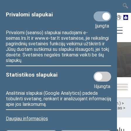
TAIS
TAR
LT
I
EN
Privalomi slapukai
Įjungta
Privalomi (seanso) slapukai naudojami e-
seimas.lrs.lt ir www.e-tar.lt svetainėse, jie reikalingi
pagrindinių svetainės funkcijų veikimui užtikrinti ir
Jūsų duotam sutikimui su slapuku išsaugoti, jei tokį
davėte. Svetainės negalės tinkamai veikti be šių
Ankstesnės kadencijos
slapukų.
Statistikos slapukai
Išjungta
Analitiniai slapukai (Google Analytics) padeda
tobulinti svetainę, renkant ir analizuojant informaciją
Pradžia
>
Ankstesnės kadencijos
>
XIII Seimas (2020–2024 m.)
>
apie jos lankomumą.
Komitetai ir komisijos
>
Komitetai
>
Sveikatos reikalų komitetas
>
Darbotvarkės
>
2022 m.
Daugiau informacijos
2022 m. vasario 9 d. Sveikatos reikalų