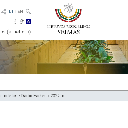
LT
I
EN
os (e. peticija)
 komitetas
>
Darbotvarkės
>
2022 m.