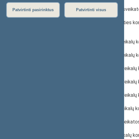
2022 m. gruodžio 14 d. Psichikos sveika
Patvirtinti pasirinktus
Patvirtinti visus
2022 m. gruodžio 9 d. bendro Ateities ko
būdu) darbotvarkė
2022 m. gruodžio 7 d. Sveikatos reikalų
2022 m. gruodžio 1 d. Sveikatos reikalų
2022 m. lapkričio 30 d. Sveikatos reikal
2022 m. lapkričio 23 d. Sveikatos reikal
2022 m. lapkričio 16 d. Sveikatos reikal
2022 m. lapkričio 9 d. Sveikatos reikalų
2022 m. lapkričio 7 d. Psichikos sveika
2022 m. spalio 26 d. Sveikatos reikalų 