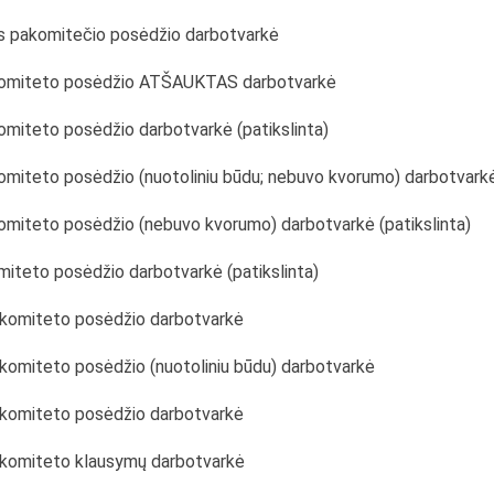
tos pakomitečio posėdžio darbotvarkė
lų komiteto posėdžio ATŠAUKTAS darbotvarkė
komiteto posėdžio darbotvarkė (patikslinta)
 komiteto posėdžio (nuotoliniu būdu; nebuvo kvorumo) darbotvark
 komiteto posėdžio (nebuvo kvorumo) darbotvarkė (patikslinta)
omiteto posėdžio darbotvarkė (patikslinta)
ų komiteto posėdžio darbotvarkė
 komiteto posėdžio (nuotoliniu būdu) darbotvarkė
ų komiteto posėdžio darbotvarkė
ų komiteto klausymų darbotvarkė