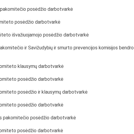
s pakomitečio posėdžio darbotvarkė
komiteto posėdžio darbotvarkė
miteto išvažiuojamojo posėdžio darbotvarkė
pakomitečio ir Savižudybių ir smurto prevencijos komisijos bendro
 komiteto klausymų darbotvarkė
 komiteto posėdžio darbotvarkė
komiteto posėdžio ir klausymų darbotvarkė
 komiteto posėdžio darbotvarkė
os pakomitečio posėdžio darbotvarkė
 komiteto posėdžio darbotvarkė