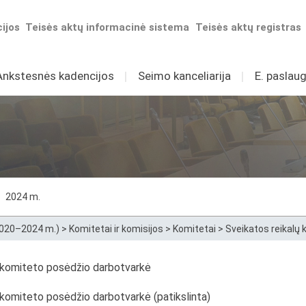
ijos
Teisės aktų informacinė sistema
Teisės aktų registras
Ankstesnės kadencijos
I
Seimo kanceliarija
I
E. paslaug
2024 m.
2020–2024 m.)
>
Komitetai ir komisijos
>
Komitetai
>
Sveikatos reikalų
ų komiteto posėdžio darbotvarkė
 komiteto posėdžio darbotvarkė (patikslinta)