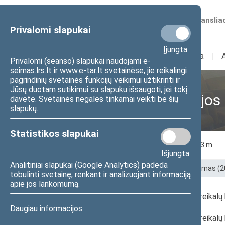
Numatomos transliac
Privalomi slapukai
Įjungta
Sudėtis
I
Veikla
I
Privalomi (seanso) slapukai naudojami e-
seimas.lrs.lt ir www.e-tar.lt svetainėse, jie reikalingi
pagrindinių svetainės funkcijų veikimui užtikrinti ir
Jūsų duotam sutikimui su slapuku išsaugoti, jei tokį
Ankstesnės kadencijos
davėte. Svetainės negalės tinkamai veikti be šių
slapukų.
Statistikos slapukai
2020 m.
2021 m.
2022 m.
2023 m.
Išjungta
Analitiniai slapukai (Google Analytics) padeda
Pradžia
>
Ankstesnės kadencijos
>
XIII Seimas (
tobulinti svetainę, renkant ir analizuojant informaciją
apie jos lankomumą.
2022 m. gruodžio 21 d. Sveikatos reikal
Daugiau informacijos
2022 m. gruodžio 14 d. Sveikatos reikalų