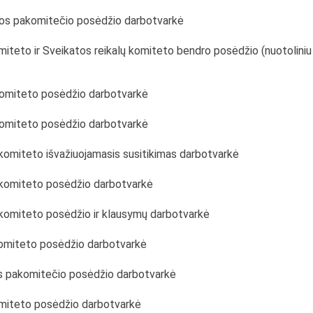
tos pakomitečio posėdžio darbotvarkė
miteto ir Sveikatos reikalų komiteto bendro posėdžio (nuotoliniu
 komiteto posėdžio darbotvarkė
 komiteto posėdžio darbotvarkė
ų komiteto išvažiuojamasis susitikimas darbotvarkė
ų komiteto posėdžio darbotvarkė
ų komiteto posėdžio ir klausymų darbotvarkė
 komiteto posėdžio darbotvarkė
tos pakomitečio posėdžio darbotvarkė
komiteto posėdžio darbotvarkė