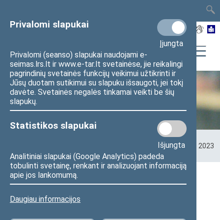
TAIS
TAR
LT
I
EN
Privalomi slapukai
Įjungta
Privalomi (seanso) slapukai naudojami e-
seimas.lrs.lt ir www.e-tar.lt svetainėse, jie reikalingi
pagrindinių svetainės funkcijų veikimui užtikrinti ir
Jūsų duotam sutikimui su slapuku išsaugoti, jei tokį
davėte. Svetainės negalės tinkamai veikti be šių
Seimo kanceliarija
slapukų.
Statistikos slapukai
Pradžia
>
Seimo kanceliarija
>
Administracinė informacija
>
Išjungta
Finansinių ataskaitų rinkiniai
>
2021 - 2025 metų ataskaitos
>
2023
m. I pusmečio finansinių ataskaitų rinkinys
Analitiniai slapukai (Google Analytics) padeda
tobulinti svetainę, renkant ir analizuojant informaciją
apie jos lankomumą.
2023 m. I pusmečio finansinių
ataskaitų rinkinys
Daugiau informacijos
2023 m. I pusmečio finansinių ataskaitų rinkinys