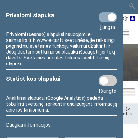
TAIS
TAR
LT
I
EN
Privalomi slapukai
Įjungta
Privalomi (seanso) slapukai naudojami e-
seimas.lrs.lt ir www.e-tar.lt svetainėse, jie reikalingi
pagrindinių svetainės funkcijų veikimui užtikrinti ir
Jūsų duotam sutikimui su slapuku išsaugoti, jei tokį
davėte. Svetainės negalės tinkamai veikti be šių
Ankstesnės kadencijos
slapukų.
Statistikos slapukai
Išjungta
Analitiniai slapukai (Google Analytics) padeda
tobulinti svetainę, renkant ir analizuojant informaciją
Pradžia
>
Ankstesnės kadencijos
>
XIII Seimas (2020–2024 m.)
>
apie jos lankomumą.
Komitetai ir komisijos
>
Komitetai
>
Biudžeto ir finansų komitetas
>
Darbotvarkės
>
2023 m.
Daugiau informacijos
2023 m. spalio 11 d. Biudžeto ir