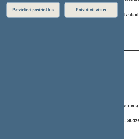
Patvirtinti pasirinktus
Patvirtinti visus
2023 m. gruodžio 31 d. finansinių ataskait
KONTAKTAI:
Gedimino pr. 53, 01109 Vilnius,
Lietuva
(0 5) 239 6060
El. p.
priim@lrs.lt
Duomenys kaupiami ir saugomi Juridinių asmenų 
kodas 188605295
© Lietuvos Respublikos Seimo kanceliarija, biudže