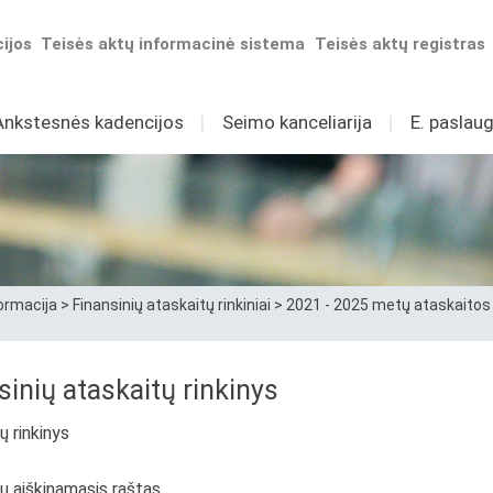
ijos
Teisės aktų informacinė sistema
Teisės aktų registras
Ankstesnės kadencijos
I
Seimo kanceliarija
I
E. paslaug
ormacija
>
Finansinių ataskaitų rinkiniai
>
2021 - 2025 metų ataskaitos
sinių ataskaitų rinkinys
ų rinkinys
tų aiškinamasis raštas