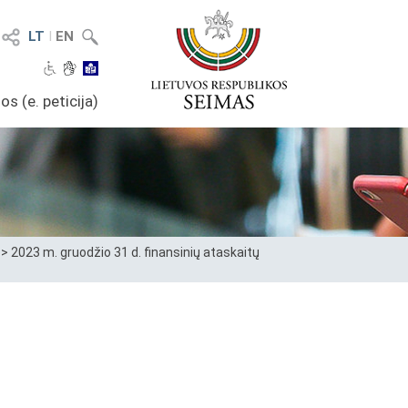
LT
I
EN
os (e. peticija)
>
2023 m. gruodžio 31 d. finansinių ataskaitų