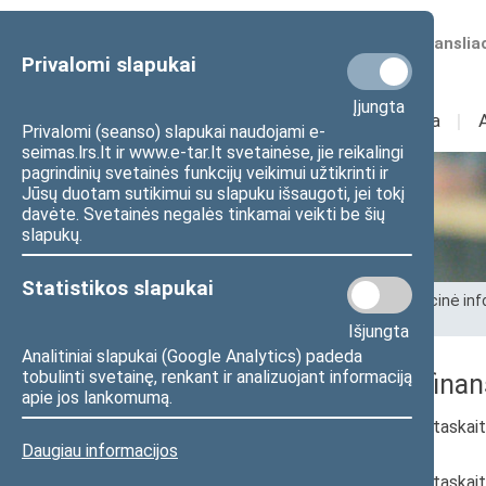
Numatomos transliac
Privalomi slapukai
Įjungta
Sudėtis
I
Veikla
I
Privalomi (seanso) slapukai naudojami e-
seimas.lrs.lt ir www.e-tar.lt svetainėse, jie reikalingi
pagrindinių svetainės funkcijų veikimui užtikrinti ir
Jūsų duotam sutikimui su slapuku išsaugoti, jei tokį
Seimo kanceliarija
davėte. Svetainės negalės tinkamai veikti be šių
slapukų.
Statistikos slapukai
Pradžia
>
Seimo kanceliarija
>
Administracinė inf
rinkinys
Išjungta
Analitiniai slapukai (Google Analytics) padeda
tobulinti svetainę, renkant ir analizuojant informaciją
2023 m. gruodžio 31 d. finan
apie jos lankomumą.
2023 m. gruodžio 31 d. finansinių ataskait
Daugiau informacijos
2023 m. gruodžio 31 d. finansinių ataskai