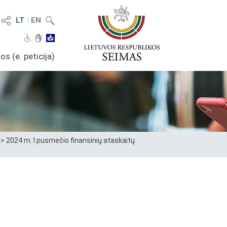
LT
I
EN
os (e. peticija)
>
2024 m. I pusmečio finansinių ataskaitų