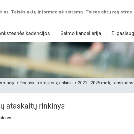
ijos
Teisės aktų informacinė sistema
Teisės aktų registras
Ankstesnės kadencijos
I
Seimo kanceliarija
I
E. paslaug
ormacija
>
Finansinių ataskaitų rinkiniai
>
2021 - 2025 metų ataskaitos
ų ataskaitų rinkinys
inkinys