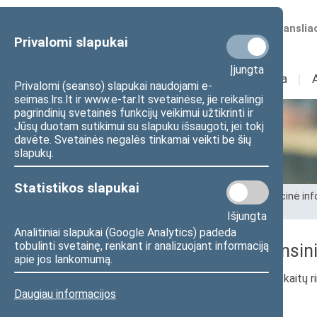
Numatomos transliac
Privalomi slapukai
Įjungta
Sudėtis
I
Veikla
I
Privalomi (seanso) slapukai naudojami e-
seimas.lrs.lt ir www.e-tar.lt svetainėse, jie reikalingi
pagrindinių svetainės funkcijų veikimui užtikrinti ir
Jūsų duotam sutikimui su slapuku išsaugoti, jei tokį
Seimo kanceliarija
davėte. Svetainės negalės tinkamai veikti be šių
slapukų.
Statistikos slapukai
Pradžia
>
Seimo kanceliarija
>
Administracinė inf
rinkinys
Išjungta
Analitiniai slapukai (Google Analytics) padeda
tobulinti svetainę, renkant ir analizuojant informaciją
2024 m. I pusmečio finansini
apie jos lankomumą.
2024 m. I pusmečio finansinių ataskaitų r
Daugiau informacijos