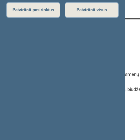
Patvirtinti pasirinktus
Patvirtinti visus
KONTAKTAI:
Gedimino pr. 53, 01109 Vilnius,
Lietuva
(0 5) 239 6060
El. p.
priim@lrs.lt
Duomenys kaupiami ir saugomi Juridinių asmenų 
kodas 188605295
© Lietuvos Respublikos Seimo kanceliarija, biudže